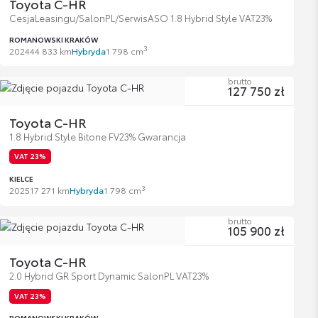
Toyota C-HR
CesjaLeasingu/SalonPL/SerwisASO 1.8 Hybrid Style VAT23%
ROMANOWSKI KRAKÓW
3
2024
44 833 km
Hybryda
1 798 cm
brutto
127 750 zł
Toyota C-HR
1.8 Hybrid Style Bitone FV23% Gwarancja
VAT 23%
KIELCE
3
2025
17 271 km
Hybryda
1 798 cm
brutto
105 900 zł
Toyota C-HR
2.0 Hybrid GR Sport Dynamic SalonPL VAT23%
VAT 23%
ROMANOWSKI KRAKÓW