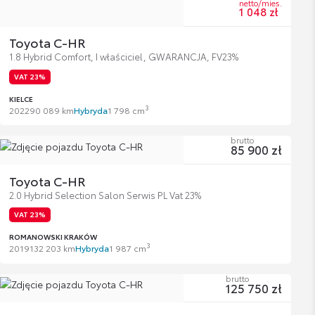
netto/mies.
1 048 zł
Toyota C-HR
1.8 Hybrid Comfort, I właściciel, GWARANCJA, FV23%
VAT 23%
KIELCE
3
2022
90 089 km
Hybryda
1 798 cm
brutto
85 900 zł
Toyota C-HR
2.0 Hybrid Selection Salon Serwis PL Vat 23%
VAT 23%
ROMANOWSKI KRAKÓW
3
2019
132 203 km
Hybryda
1 987 cm
brutto
125 750 zł