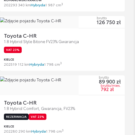
3
2022
93 340 km
Hybryda
1 987 cm
brutto
126 750 zł
Toyota C-HR
1.8 Hybrid Style Bitone FV23% Gwarancja
VAT 23%
KIELCE
3
2025
19 112 km
Hybryda
1 798 cm
brutto
89 900 zł
brutto/mies.
792 zł
Toyota C-HR
1.8 Hybrid Comfort, Gwarancja, FV23%
REZERWACJA
VAT 23%
KIELCE
3
2022
80 290 km
Hybryda
1 798 cm