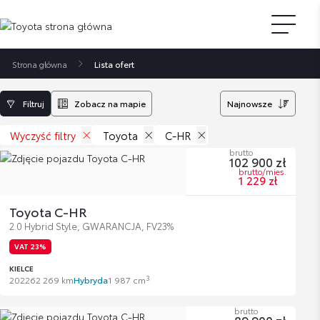
Strona główna
Lista ofert
Filtruj
Zobacz na mapie
Najnowsze
Wyczyść filtry
Toyota
C-HR
brutto
102 900 zł
brutto/mies.
1 229 zł
Toyota C-HR
2.0 Hybrid Style, GWARANCJA, FV23%
VAT 23%
KIELCE
3
2022
62 269 km
Hybryda
1 987 cm
brutto