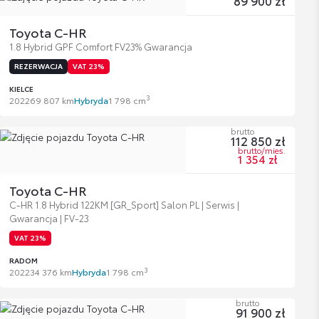
89 900 zł
Toyota C-HR
1.8 Hybrid GPF Comfort FV23% Gwarancja
REZERWACJA
VAT 23%
KIELCE
3
2022
69 807 km
Hybryda
1 798 cm
brutto
112 850 zł
brutto/mies.
1 354 zł
Toyota C-HR
C-HR 1.8 Hybrid 122KM [GR_Sport] Salon PL | Serwis |
Gwarancja | FV-23
VAT 23%
RADOM
3
2022
34 376 km
Hybryda
1 798 cm
brutto
91 900 zł