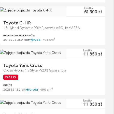
brutto
61 900 zł
Toyota C-HR
1.8 Hybrid Dynamic PRIME, serwis ASO, fv MARŻA
ROMANOWSKI KRAKÓW
3
2016
206 259 km
Hybryda
1 798 cm
brutto
111 850 zł
Toyota Yaris Cross
Cross Hybrid 1.5 Style FV23% Gwarancja
VAT 23%
KIELCE
3
2025
32 186 km
Hybryda
1 490 cm
brutto
111 850 zł