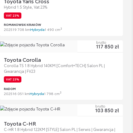
Toyota Yaris Cross
Hybrid 1.5 Style, Vat 23%
VAT 23%
ROMANOWSKI KRAKÓW
3
2025
19 708 km
Hybryda
1 490 cm
brutto
117 850 zł
Toyota Corolla
Corolla TS 1.8 Hybrid 140KM [Comfort+TECH] Salon PL |
Gwarancja | FV23
VAT 23%
RADOM
3
2025
16 051 km
Hybryda
1 798 cm
brutto
103 850 zł
Toyota C-HR
C-HR 1.8 Hybrid 122KM [STYLE] Salon PL | Serwis | Gwarancja |