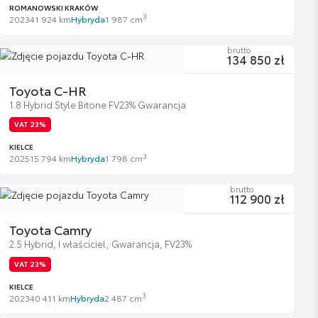
ROMANOWSKI KRAKÓW
3
2023
41 924 km
Hybryda
1 987 cm
brutto
134 850 zł
Toyota C-HR
1.8 Hybrid Style Bitone FV23% Gwarancja
VAT 23%
KIELCE
3
2025
15 794 km
Hybryda
1 798 cm
brutto
112 900 zł
Toyota Camry
2.5 Hybrid, I właściciel, Gwarancja, FV23%
VAT 23%
KIELCE
3
2023
40 411 km
Hybryda
2 487 cm