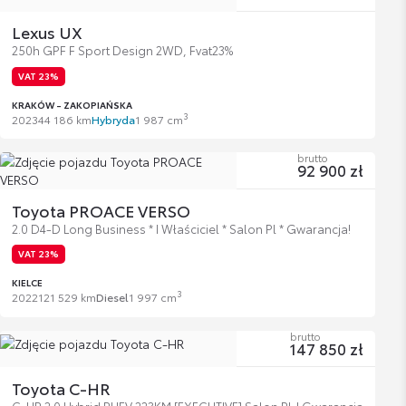
Lexus UX
250h GPF F Sport Design 2WD, Fvat23%
VAT 23%
KRAKÓW - ZAKOPIAŃSKA
3
2023
44 186 km
Hybryda
1 987 cm
brutto
92 900 zł
Toyota PROACE VERSO
2.0 D4-D Long Business * I Właściciel * Salon Pl * Gwarancja!
VAT 23%
KIELCE
3
2022
121 529 km
Diesel
1 997 cm
brutto
147 850 zł
Toyota C-HR