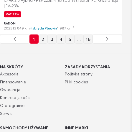
C-HR 2.0 Hybrid PHEV 223KM [EXECUTIVE] Salon PL | Gwarancja
| FV-23%
VAT 23%
RADOM
3
2025
13 849 km
Hybryda Plug-in
1 987 cm
1
2
3
4
5
…
16
NA SKRÓTY
ZASADY KORZYSTANIA
Akcesoria
Polityka strony
Finansowanie
Pliki cookies
Gwarancja
Kontrola jakości
O programie
Serwis
SAMOCHODY UŻYWANE
INNE MARKI