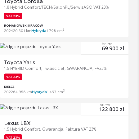
Toyota Corolla
1.8 Hybrid Comfort/TECH/SalonPL/SerwisASO VAT 23%
VAT 23%
ROMANOWSKI KRAKÓW
3
2024
20 301 km
Hybryda
1 798 cm
brutto
69 900 zł
Toyota Yaris
1.5 HYBRID Comfort, I właściciel, GWARANCJA, FV23%
VAT 23%
KIELCE
3
2022
64 958 km
Hybryda
1 497 cm
brutto
122 800 zł
Lexus LBX
1.5 Hybrid Comfort, Gwarancja, Faktura VAT 23%
VAT 23%