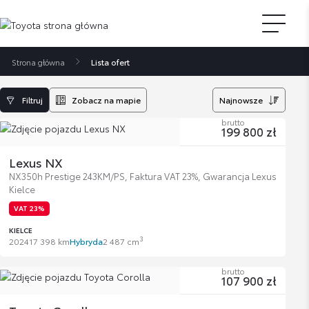
Strona główna
Lista ofert
Filtruj
Zobacz na mapie
Najnowsze
brutto
199 800 zł
Lexus NX
NX350h Prestige 243KM/PS, Faktura VAT 23%, Gwarancja Lexus
Kielce
VAT 23%
KIELCE
3
2024
17 398 km
Hybryda
2 487 cm
brutto
107 900 zł