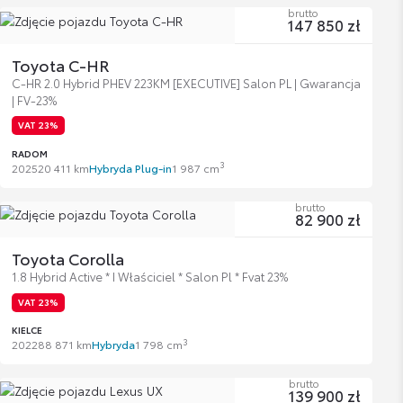
brutto
147 850 zł
Toyota C-HR
C-HR 2.0 Hybrid PHEV 223KM [EXECUTIVE] Salon PL | Gwarancja
| FV-23%
VAT 23%
RADOM
3
2025
20 411 km
Hybryda Plug-in
1 987 cm
brutto
82 900 zł
Toyota Corolla
1.8 Hybrid Active * I Właściciel * Salon Pl * Fvat 23%
VAT 23%
KIELCE
3
2022
88 871 km
Hybryda
1 798 cm
brutto
139 900 zł