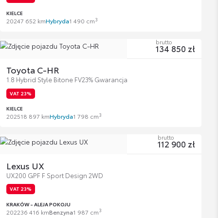
KIELCE
3
2024
7 652 km
Hybryda
1 490 cm
brutto
134 850 zł
Toyota C-HR
1.8 Hybrid Style Bitone FV23% Gwarancja
VAT 23%
KIELCE
3
2025
18 897 km
Hybryda
1 798 cm
brutto
112 900 zł
Lexus UX
UX200 GPF F Sport Design 2WD
VAT 23%
KRAKÓW - ALEJA POKOJU
3
2022
36 416 km
Benzyna
1 987 cm