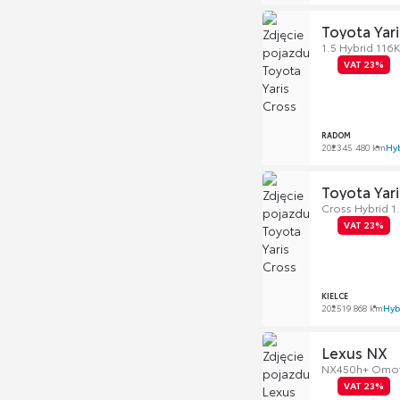
Toyota Yari
1.5 Hybrid 116
VAT 23%
RADOM
2023
45 480 km
Hy
Toyota Yari
Cross Hybrid 1
VAT 23%
KIELCE
2025
19 868 km
Hyb
Lexus NX
NX450h+ Omot
VAT 23%