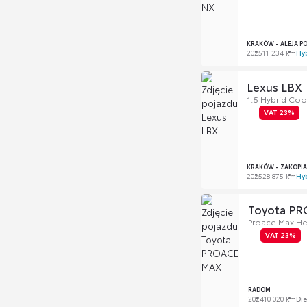
KRAKÓW - ALEJA P
2025
11 234 km
Hy
Lexus LBX
1.5 Hybrid Coo
VAT 23%
KRAKÓW - ZAKOPI
2025
28 875 km
Hy
Toyota P
Proace Max He
VAT 23%
RADOM
2024
10 020 km
Die