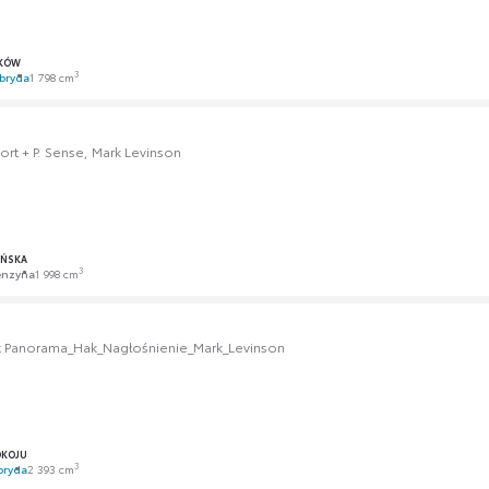
KÓW
3
bryda
1 798 cm
ort + P. Sense, Mark Levinson
AŃSKA
3
enzyna
1 998 cm
t Panorama_Hak_Nagłośnienie_Mark_Levinson
OKOJU
3
bryda
2 393 cm