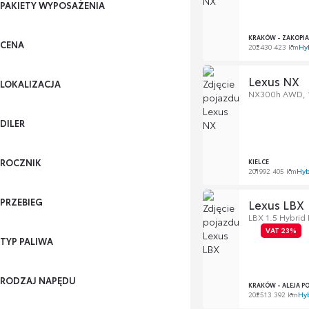
PAKIETY WYPOSAŻENIA
KRAKÓW - ZAKOPI
CENA
2024
30 423 km
Hy
Lexus NX
LOKALIZACJA
NX300h AWD, 1
DILER
ROCZNIK
KIELCE
2019
92 405 km
Hyb
PRZEBIEG
Lexus LBX
LBX 1.5 Hybri
VAT 23%
TYP PALIWA
RODZAJ NAPĘDU
KRAKÓW - ALEJA P
2025
13 392 km
Hy