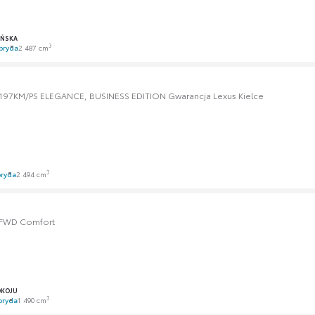
AŃSKA
3
bryda
2 487 cm
97KM/PS ELEGANCE, BUSINESS EDITION Gwarancja Lexus Kielce
3
ryda
2 494 cm
d FWD Comfort
OKOJU
3
bryda
1 490 cm