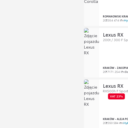
ROMANOWSKI KRA
2023
54 474 km
Hy
Lexus RX
200t / 300 F Sp
KRAKÓW - ZAKOPI
2017
171 254 km
B
Lexus RX
RX500h F Spor
VAT 23%
KRAKÓW - ALEJA P
2023
50 584 km
Hy