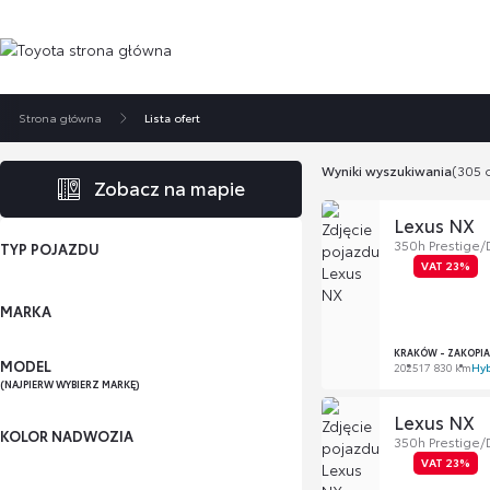
Strona główna
Lista ofert
Wyniki wyszukiwania
(305 o
Zobacz na mapie
Lexus NX
350h Prestige
TYP POJAZDU
VAT 23%
MARKA
KRAKÓW - ZAKOPI
MODEL
2025
17 830 km
Hy
(NAJPIERW WYBIERZ MARKĘ)
Lexus NX
KOLOR NADWOZIA
350h Prestige
VAT 23%