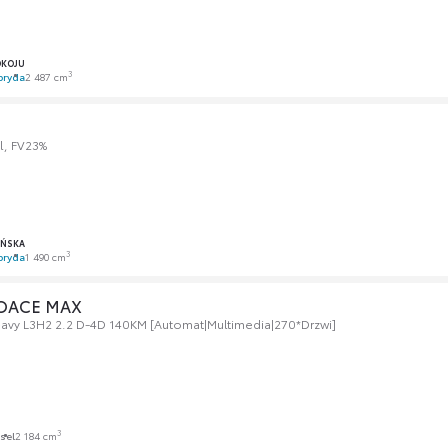
OKOJU
3
bryda
2 487 cm
l, FV23%
AŃSKA
3
bryda
1 490 cm
ROACE MAX
avy L3H2 2.2 D-4D 140KM [Automat|Multimedia|270*Drzwi]
3
sel
2 184 cm