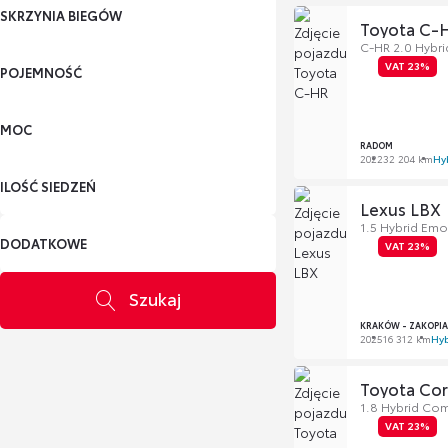
SKRZYNIA BIEGÓW
Toyota C-
C-HR 2.0 Hybri
VAT 23%
POJEMNOŚĆ
MOC
RADOM
2022
32 204 km
Hy
ILOŚĆ SIEDZEŃ
Lexus LBX
1.5 Hybrid Emo
DODATKOWE
VAT 23%
Szukaj
KRAKÓW - ZAKOPI
2025
16 312 km
Hy
Toyota Cor
1.8 Hybrid Com
VAT 23%