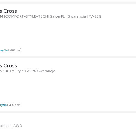
s Cross
KM [COMFORT+STYLE+TECH] Salon PL | Gwarancja | FV-23%
3
bryda
1 490 cm
s Cross
.5 130KM Style FV23% Gwarancja
3
ryda
1 490 cm
enashi AWD