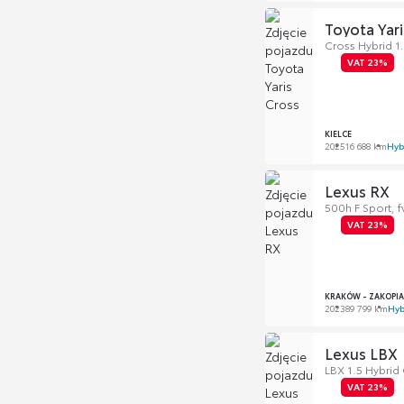
Toyota Yari
Cross Hybrid 1
VAT 23%
KIELCE
2025
16 688 km
Hyb
Lexus RX
500h F Sport, fv
VAT 23%
KRAKÓW - ZAKOPI
2023
89 799 km
Hyb
Lexus LBX
LBX 1.5 Hybri
VAT 23%