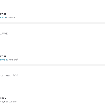
OKOJU
3
bryda
1 490 cm
rt AWD
OKOJU
3
bryda
2 494 cm
 Business, FVM
AŃSKA
3
nzyna
1 998 cm