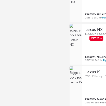
KRAKÓW - ALEJA P
2025
12 350 km
Hy
Lexus NX
NX300h F Spo
VAT 23%
KRAKÓW - ALEJA P
2018
151 542 km
Hy
Lexus IS
200t Elite + p.
KRAKÓW - ZAKOPI
2016
195 258 km
Be