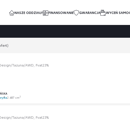
NASZE ODDZIAŁY
FINANSOWANIE
GWARANCJA
WYCEŃ SAMO
fert)
/Design/Tazuna/AWD, Fvat23%
AŃSKA
3
bryda
2 487 cm
/Design/Tazuna/AWD, Fvat23%