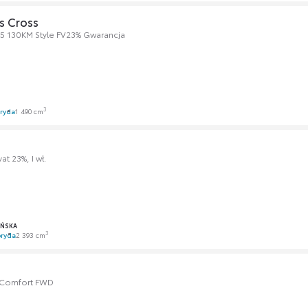
s Cross
.5 130KM Style FV23% Gwarancja
3
ryda
1 490 cm
at 23%, I wł.
AŃSKA
3
ryda
2 393 cm
d Comfort FWD