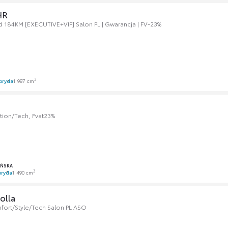
HR
d 184KM [EXECUTIVE+VIP] Salon PL | Gwarancja | FV-23%
3
bryda
1 987 cm
tion/Tech, Fvat23%
AŃSKA
3
bryda
1 490 cm
olla
fort/Style/Tech Salon PL ASO