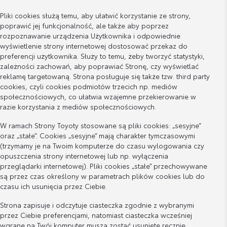
Pliki cookies służą temu, aby ułatwić korzystanie ze strony,
poprawić jej funkcjonalność, ale także aby poprzez
rozpoznawanie urządzenia Użytkownika i odpowiednie
wyświetlenie strony internetowej dostosować przekaz do
preferencji użytkownika. Służy to temu, żeby tworzyć statystyki,
zależności zachowań, aby poprawiać Stronę, czy wyświetlać
reklamę targetowaną. Strona posługuje się także tzw. third party
cookies, czyli cookies podmiotów trzecich np. mediów
społecznościowych, co ułatwia wzajemne przekierowanie w
razie korzystania z mediów społecznościowych.
W ramach Strony Toyoty stosowane są pliki cookies: „sesyjne”
oraz „stałe”. Cookies „sesyjne” mają charakter tymczasowymi
(trzymamy je na Twoim komputerze do czasu wylogowania czy
opuszczenia strony internetowej lub np. wyłączenia
przeglądarki internetowej). Pliki cookies „stałe” przechowywane
są przez czas określony w parametrach plików cookies lub do
czasu ich usunięcia przez Ciebie.
Strona zapisuje i odczytuje ciasteczka zgodnie z wybranymi
przez Ciebie preferencjami, natomiast ciasteczka wcześniej
wgrane na Twój komputer muszą zostać usunięte ręcznie.