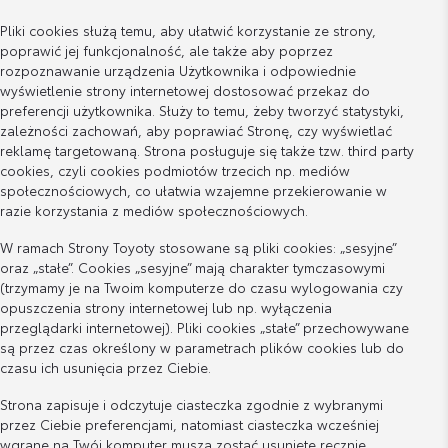
Pliki cookies służą temu, aby ułatwić korzystanie ze strony,
poprawić jej funkcjonalność, ale także aby poprzez
rozpoznawanie urządzenia Użytkownika i odpowiednie
wyświetlenie strony internetowej dostosować przekaz do
preferencji użytkownika. Służy to temu, żeby tworzyć statystyki,
zależności zachowań, aby poprawiać Stronę, czy wyświetlać
reklamę targetowaną. Strona posługuje się także tzw. third party
cookies, czyli cookies podmiotów trzecich np. mediów
społecznościowych, co ułatwia wzajemne przekierowanie w
razie korzystania z mediów społecznościowych.
W ramach Strony Toyoty stosowane są pliki cookies: „sesyjne”
oraz „stałe”. Cookies „sesyjne” mają charakter tymczasowymi
(trzymamy je na Twoim komputerze do czasu wylogowania czy
opuszczenia strony internetowej lub np. wyłączenia
przeglądarki internetowej). Pliki cookies „stałe” przechowywane
są przez czas określony w parametrach plików cookies lub do
czasu ich usunięcia przez Ciebie.
Strona zapisuje i odczytuje ciasteczka zgodnie z wybranymi
przez Ciebie preferencjami, natomiast ciasteczka wcześniej
wgrane na Twój komputer muszą zostać usunięte ręcznie.