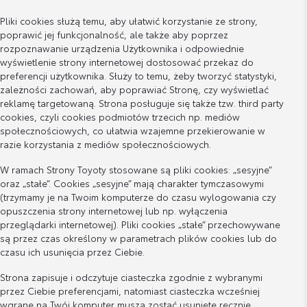
Pliki cookies służą temu, aby ułatwić korzystanie ze strony,
poprawić jej funkcjonalność, ale także aby poprzez
rozpoznawanie urządzenia Użytkownika i odpowiednie
wyświetlenie strony internetowej dostosować przekaz do
preferencji użytkownika. Służy to temu, żeby tworzyć statystyki,
zależności zachowań, aby poprawiać Stronę, czy wyświetlać
reklamę targetowaną. Strona posługuje się także tzw. third party
cookies, czyli cookies podmiotów trzecich np. mediów
społecznościowych, co ułatwia wzajemne przekierowanie w
razie korzystania z mediów społecznościowych.
W ramach Strony Toyoty stosowane są pliki cookies: „sesyjne”
oraz „stałe”. Cookies „sesyjne” mają charakter tymczasowymi
(trzymamy je na Twoim komputerze do czasu wylogowania czy
opuszczenia strony internetowej lub np. wyłączenia
przeglądarki internetowej). Pliki cookies „stałe” przechowywane
są przez czas określony w parametrach plików cookies lub do
czasu ich usunięcia przez Ciebie.
Strona zapisuje i odczytuje ciasteczka zgodnie z wybranymi
przez Ciebie preferencjami, natomiast ciasteczka wcześniej
wgrane na Twój komputer muszą zostać usunięte ręcznie.