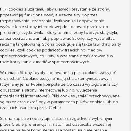
Pliki cookies służą temu, aby ułatwić korzystanie ze strony,
poprawić jej funkcjonalność, ale także aby poprzez
rozpoznawanie urządzenia Użytkownika i odpowiednie
wyświetlenie strony internetowej dostosować przekaz do
preferencji użytkownika. Służy to temu, żeby tworzyć statystyki,
zależności zachowań, aby poprawiać Stronę, czy wyświetlać
reklamę targetowaną. Strona posługuje się także tzw. third party
cookies, czyli cookies podmiotów trzecich np. mediów
społecznościowych, co ułatwia wzajemne przekierowanie w
razie korzystania z mediów społecznościowych.
W ramach Strony Toyoty stosowane są pliki cookies: „sesyjne”
oraz „stałe”. Cookies „sesyjne” mają charakter tymczasowymi
(trzymamy je na Twoim komputerze do czasu wylogowania czy
opuszczenia strony internetowej lub np. wyłączenia
przeglądarki internetowej). Pliki cookies „stałe” przechowywane
są przez czas określony w parametrach plików cookies lub do
czasu ich usunięcia przez Ciebie.
Strona zapisuje i odczytuje ciasteczka zgodnie z wybranymi
przez Ciebie preferencjami, natomiast ciasteczka wcześniej
wgrane na Twój komputer muszą zostać usunięte ręcznie.