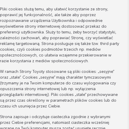
Pliki cookies służą temu, aby ułatwić korzystanie ze strony,
poprawić jej funkcjonalność, ale także aby poprzez
rozpoznawanie urządzenia Użytkownika i odpowiednie
wyświetlenie strony internetowej dostosować przekaz do
preferencji użytkownika. Służy to temu, żeby tworzyć statystyki,
zależności zachowań, aby poprawiać Stronę, czy wyświetlać
reklamę targetowaną. Strona posługuje się także tzw. third party
cookies, czyli cookies podmiotów trzecich np. mediów
społecznościowych, co ułatwia wzajemne przekierowanie w
razie korzystania z mediów społecznościowych.
W ramach Strony Toyoty stosowane są pliki cookies: „sesyjne”
oraz „stałe”. Cookies „sesyjne” mają charakter tymczasowymi
(trzymamy je na Twoim komputerze do czasu wylogowania czy
opuszczenia strony internetowej lub np. wyłączenia
przeglądarki internetowej). Pliki cookies „stałe” przechowywane
są przez czas określony w parametrach plików cookies lub do
czasu ich usunięcia przez Ciebie.
Strona zapisuje i odczytuje ciasteczka zgodnie z wybranymi
przez Ciebie preferencjami, natomiast ciasteczka wcześniej
wgrane na Twój komputer muszą zostać usunięte ręcznie.