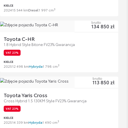
KIELCE
3
2024
15 544 km
Diesel
1 997 cm
brutto
134 850 zł
Toyota C-HR
1.8 Hybrid Style Bitone FV23% Gwarancja
VAT 23%
KIELCE
3
2025
12 498 km
Hybryda
1 798 cm
brutto
113 850 zł
Toyota Yaris Cross
Cross Hybrid 1.5 130KM Style FV23% Gwarancja
VAT 23%
KIELCE
3
2025
14 339 km
Hybryda
1 490 cm