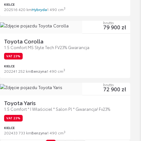
KIELCE
3
2025
16 420 km
Hybryda
1 490 cm
brutto
79 900 zł
Toyota Corolla
1.5 Comfort MS Style Tech FV23% Gwarancja
VAT 23%
KIELCE
3
2022
41 252 km
Benzyna
1 490 cm
brutto
72 900 zł
Toyota Yaris
1.5 Comfort * I Właściciel * Salon Pl * Gwarancja! Fv23%
VAT 23%
KIELCE
3
2024
33 733 km
Benzyna
1 490 cm