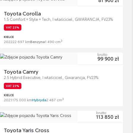
Toyota Corolla
1.5 Comfort + Style + Tech, I właściciel, GWARANCJA, FV23%
VAT 23%
KIELCE
3
2022
22 697 km
Benzyna
1 490 cm
brutto
99 900 zł
Toyota Camry
2.5 Hybrid Executive, I właściciel, Gwarancja, FV23%
VAT 23%
KIELCE
3
2021
175 000 km
Hybryda
2 487 cm
brutto
113 850 zł
Toyota Yaris Cross