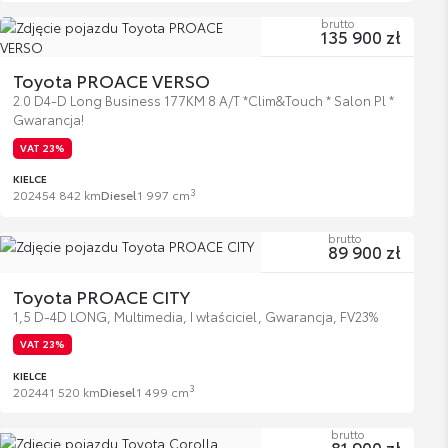
brutto
135 900 zł
Toyota PROACE VERSO
2.0 D4-D Long Business 177KM 8 A/T *Clim&Touch * Salon Pl *
Gwarancja!
VAT 23%
KIELCE
3
2024
54 842 km
Diesel
1 997 cm
brutto
89 900 zł
Toyota PROACE CITY
1,5 D-4D LONG, Multimedia, I właściciel, Gwarancja, FV23%
VAT 23%
KIELCE
3
2024
41 520 km
Diesel
1 499 cm
brutto
81 900 zł