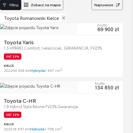
Filtruj
Zobacz na mapie
Najnowsze
Toyota Romanowski Kielce
brutto
69 900 zł
Toyota Yaris
1.5 HYBRID Comfort, I właściciel, GWARANCJA, FV23%
VAT 23%
KIELCE
3
2022
64 958 km
Hybryda
1 497 cm
brutto
134 850 zł
Toyota C-HR
1.8 Hybrid Style Bitone FV23% Gwarancja
VAT 23%
KIELCE
3
2025
18 897 km
Hybryda
1 798 cm