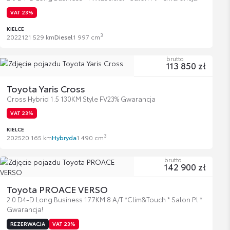
VAT 23%
KIELCE
3
2022
121 529 km
Diesel
1 997 cm
brutto
113 850 zł
Toyota Yaris Cross
Cross Hybrid 1.5 130KM Style FV23% Gwarancja
VAT 23%
KIELCE
3
2025
20 165 km
Hybryda
1 490 cm
brutto
142 900 zł
Toyota PROACE VERSO
2.0 D4-D Long Business 177KM 8 A/T *Clim&Touch * Salon Pl *
Gwarancja!
REZERWACJA
VAT 23%