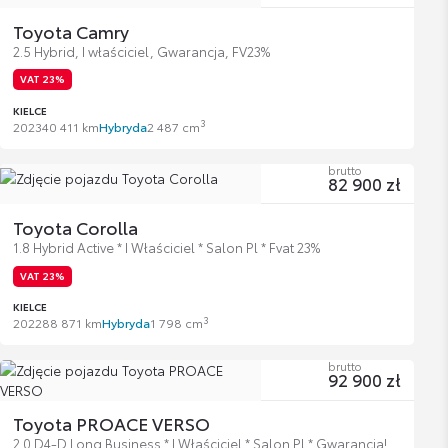
Toyota Camry
2.5 Hybrid, I właściciel, Gwarancja, FV23%
VAT 23%
KIELCE
3
2023
40 411 km
Hybryda
2 487 cm
brutto
82 900 zł
Toyota Corolla
1.8 Hybrid Active * I Właściciel * Salon Pl * Fvat 23%
VAT 23%
KIELCE
3
2022
88 871 km
Hybryda
1 798 cm
brutto
92 900 zł
Toyota PROACE VERSO
2.0 D4-D Long Business * I Właściciel * Salon Pl * Gwarancja!