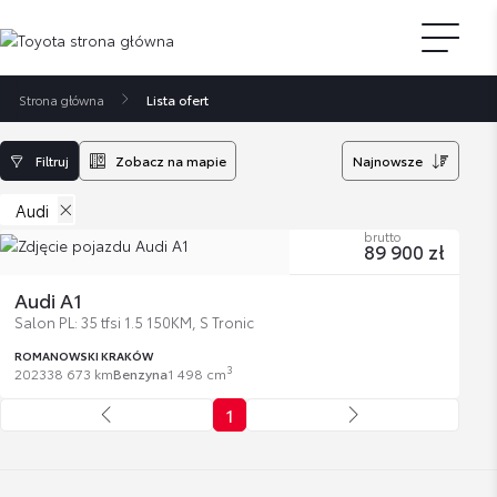
Strona główna
Lista ofert
Filtruj
Zobacz na mapie
Najnowsze
Audi
brutto
89 900 zł
Audi A1
Salon PL: 35 tfsi 1.5 150KM, S Tronic
ROMANOWSKI KRAKÓW
3
2023
38 673 km
Benzyna
1 498 cm
1