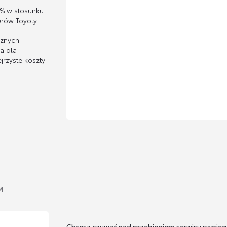
0% w stosunku
rów Toyoty.
cznych
a dla
jrzyste koszty
M
Chcesz czuwać nad przebiegiem serwisu swoje