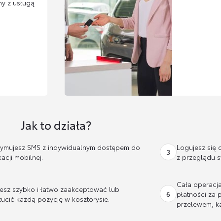
ny z usługą
Jak to działa?
zymujesz SMS z indywidualnym dostępem do
Logujesz się 
3
kacji mobilnej.
z przeglądu s
Cała operacja 
esz szybko i łatwo zaakceptować lub
6
płatności za
ucić każdą pozycję w kosztorysie.
przelewem, ka