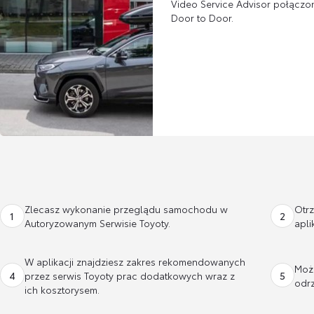
Video Service Advisor połączo
Door to Door.
Zlecasz wykonanie przeglądu samochodu w
Otr
1
2
Autoryzowanym Serwisie Toyoty.
apli
W aplikacji znajdziesz zakres rekomendowanych
Moż
4
5
przez serwis Toyoty prac dodatkowych wraz z
odrz
ich kosztorysem.