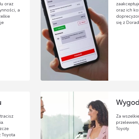
u oraz
zaakceptuj
nności, a
oraz ich ko
elkie
doprecyzow
je
się z Dorad
u
Wygod
tracisz
Za wszelki
a.
przelewem,
zcze
Toyoty.
z Toyota