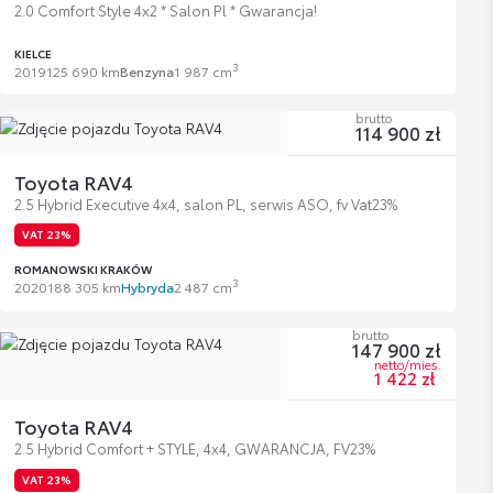
2.0 Comfort Style 4x2 * Salon Pl * Gwarancja!
KIELCE
3
2019
125 690 km
Benzyna
1 987 cm
brutto
114 900 zł
Toyota RAV4
2.5 Hybrid Executive 4x4, salon PL, serwis ASO, fv Vat23%
VAT 23%
ROMANOWSKI KRAKÓW
3
2020
188 305 km
Hybryda
2 487 cm
brutto
147 900 zł
netto/mies.
1 422 zł
Toyota RAV4
2.5 Hybrid Comfort + STYLE, 4x4, GWARANCJA, FV23%
VAT 23%