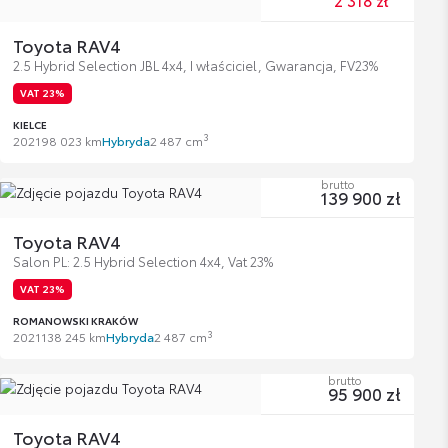
2 318 zł
Toyota RAV4
2.5 Hybrid Selection JBL 4x4, I właściciel, Gwarancja, FV23%
VAT 23%
KIELCE
3
2021
98 023 km
Hybryda
2 487 cm
brutto
139 900 zł
Toyota RAV4
Salon PL: 2.5 Hybrid Selection 4x4, Vat 23%
VAT 23%
ROMANOWSKI KRAKÓW
3
2021
138 245 km
Hybryda
2 487 cm
brutto
95 900 zł
Toyota RAV4