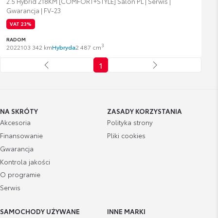
2.5 Hybrid 218KM [COMFORT+STYLE] Salon PL | Serwis |
Gwarancja | FV-23
VAT 23%
RADOM
3
2022
103 342 km
Hybryda
2 487 cm
1
NA SKRÓTY
ZASADY KORZYSTANIA
Akcesoria
Polityka strony
Finansowanie
Pliki cookies
Gwarancja
Kontrola jakości
O programie
Serwis
SAMOCHODY UŻYWANE
INNE MARKI