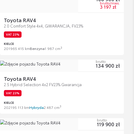
brutto/mies.
3 197 zł
Toyota RAV4
2.0 Comfort Style 4x4, GWARANCJA, FV23%
VAT 23%
KIELCE
3
2019
65 415 km
Benzyna
1 987 cm
brutto
134 900 zł
Toyota RAV4
2.5 Hybrid Selection 4x2 FV23% Gwarancja
VAT 23%
KIELCE
3
2021
95 113 km
Hybryda
2 487 cm
brutto
119 900 zł