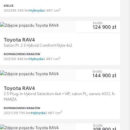
KIELCE
3
2023
95 295 km
Hybryda
2 487 cm
brutto
124 900 zł
Toyota RAV4
Salon Pl: 2.5 Hybrid Comfort+Style 4x2
ROMANOWSKI KRAKÓW
3
2021
56 945 km
Hybryda
2 487 cm
brutto
144 900 zł
Toyota RAV4
2.5 Plug-In Hybrid Selection 4x4 + VIP, salon PL, serwis ASO, fv
MARŻA
ROMANOWSKI KRAKÓW
3
2021
139 795 km
Hybryda
2 487 cm
brutto
108 900 zł