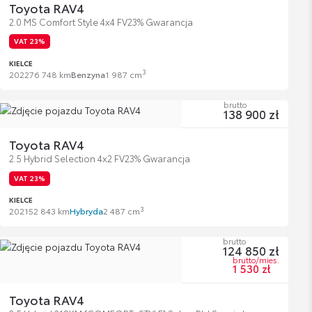
Toyota RAV4
2.0 MS Comfort Style 4x4 FV23% Gwarancja
VAT 23%
KIELCE
3
2022
76 748 km
Benzyna
1 987 cm
brutto
138 900 zł
Toyota RAV4
2.5 Hybrid Selection 4x2 FV23% Gwarancja
VAT 23%
KIELCE
3
2021
52 843 km
Hybryda
2 487 cm
brutto
124 850 zł
brutto/mies.
1 530 zł
Toyota RAV4