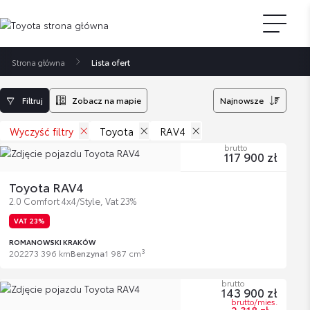
Strona główna
Lista ofert
Filtruj
Zobacz na mapie
Najnowsze
Wyczyść filtry
Toyota
RAV4
brutto
117 900 zł
Toyota RAV4
2.0 Comfort 4x4/Style, Vat 23%
VAT 23%
ROMANOWSKI KRAKÓW
3
2022
73 396 km
Benzyna
1 987 cm
brutto
143 900 zł
brutto/mies.