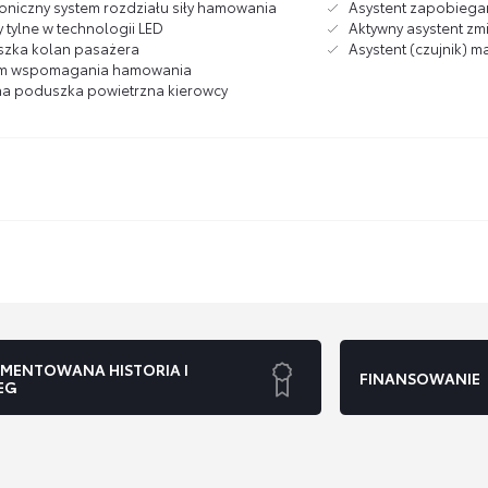
roniczny system rozdziału siły hamowania
Asystent zapobiegan
 tylne w technologii LED
Aktywny asystent zm
zka kolan pasażera
Asystent (czujnik) 
em wspomagania hamowania
a poduszka powietrzna kierowcy
MENTOWANA HISTORIA I
FINANSOWANIE
EG