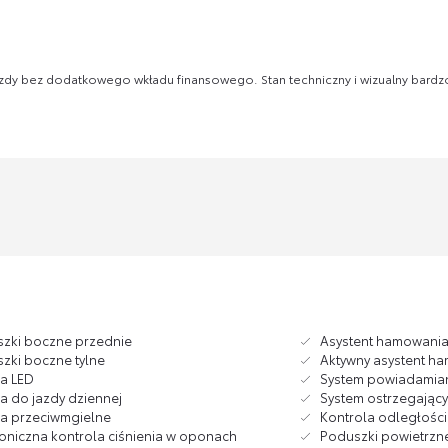
dy bez dodatkowego wkładu finansowego. Stan techniczny i wizualny bardz
zki boczne przednie
Asystent hamowania 
zki boczne tylne
Aktywny asystent h
ła LED
System powiadamia
ła do jazdy dziennej
System ostrzegający 
ła przeciwmgielne
Kontrola odległości
roniczna kontrola ciśnienia w oponach
Poduszki powietrzne