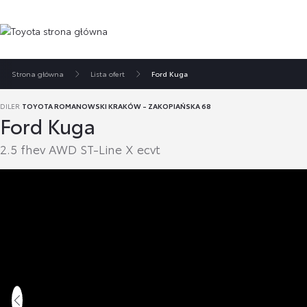
Strona główna
Lista ofert
Ford Kuga
DILER
TOYOTA ROMANOWSKI KRAKÓW - ZAKOPIAŃSKA 68
Ford Kuga
2.5 fhev AWD ST-Line X ecvt