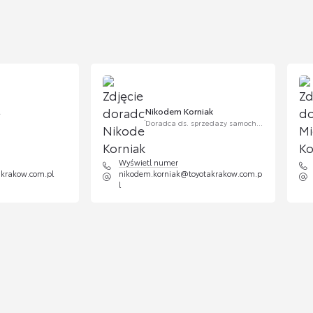
Nikodem Korniak
Doradca ds. sprzedazy samochodw uzywanych
Wyświetl numer
akrakow.com.pl
nikodem.korniak@toyotakrakow.com.p
l