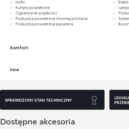
Isofix
Elekt
Kurtyny powietrzne
Lampy
Ogranicznik prędkości
Podus
Poduszka powietrzna chroniąca kolana
Syst
Poduszka powietrzna pasażera
Boczn
Komfort
Inne
UDOKU
SPRAWDZONY STAN TECHNICZNY
PRZEBI
Dostępne akcesoria