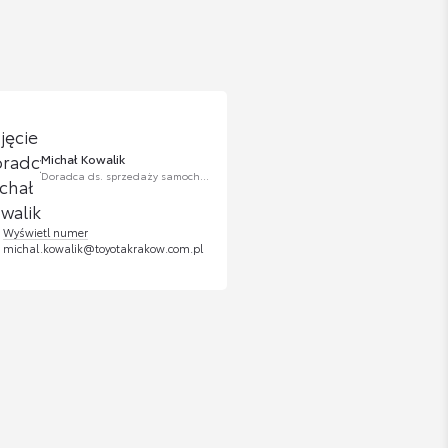
Michał Kowalik
Doradca ds. sprzedaży samochodów używanych
Wyświetl numer
michal.kowalik@toyotakrakow.com.pl