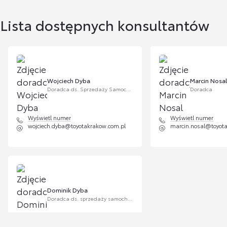
Lista dostępnych konsultantów
Wojciech Dyba
Marcin Nosal
Doradca ds. Sprzedaży Samochodów Używanych
Doradca
Wyświetl numer
Wyświetl numer
wojciech.dyba@toyotakrakow.com.pl
marcin.nosal@toyot
Dominik Dyba
Doradca ds. sprzedaży samochodów używanych