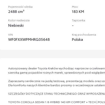
Pojemność silnika
Moc
2488 cm³
183 KM
Kolor nadwozia
Tapicerka
Niebieski
-
VIN
Kraj pochodzenia
WF0FXXWPMHRG05648
Polska
Autoryzowany dealer Toyota Kraków wychodząc naprzeciw oczekiwani
szeroką gamę pojazdów rożnych marek, sprawdzonych pod względem 
Zapraszamy serdecznie na jazdę testową, prezentację modelu oraz s
Dla komfortu naszych klientów bardzo prosimy o wcześniejsze ustalenie
SZCZEGÓŁY DOTYCZĄCE STANU TECHNICZNEGO ORAZ WYPOSAŻENIA 
TOYOTA COROLLA SEDAN 1.8 HYBRID 140 KM COMFORT + TECH | POLS