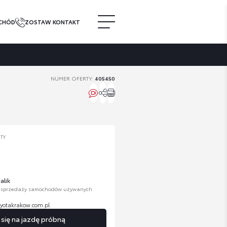
CHÓD
ZOSTAW KONTAKT
NUMER OFERTY:
405450
RTY
alik
. sprzedaży samochodów używanych
yotakrakow.com.pl
ię na jazdę próbną