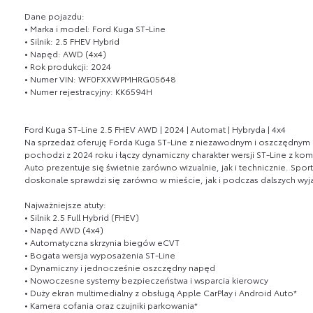
Dane pojazdu:
• Marka i model: Ford Kuga ST-Line
• Silnik: 2.5 FHEV Hybrid
• Napęd: AWD (4x4)
• Rok produkcji: 2024
• Numer VIN: WF0FXXWPMHRG05648
• Numer rejestracyjny: KK6594H
Ford Kuga ST-Line 2.5 FHEV AWD | 2024 | Automat | Hybryda | 4x4
Na sprzedaż oferuję Forda Kuga ST-Line z niezawodnym i oszczędn
pochodzi z 2024 roku i łączy dynamiczny charakter wersji ST-Line z kom
Auto prezentuje się świetnie zarówno wizualnie, jak i technicznie. Sp
doskonale sprawdzi się zarówno w mieście, jak i podczas dalszych wy
Najważniejsze atuty:
• Silnik 2.5 Full Hybrid (FHEV)
• Napęd AWD (4x4)
• Automatyczna skrzynia biegów eCVT
• Bogata wersja wyposażenia ST-Line
• Dynamiczny i jednocześnie oszczędny napęd
• Nowoczesne systemy bezpieczeństwa i wsparcia kierowcy
• Duży ekran multimedialny z obsługą Apple CarPlay i Android Auto*
• Kamera cofania oraz czujniki parkowania*