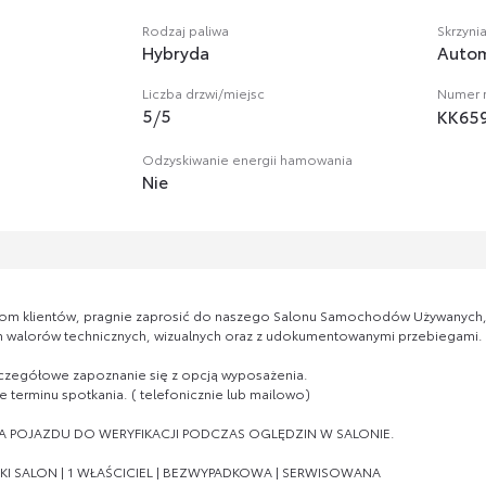
Rodzaj paliwa
Skrzyni
Hybryda
Auto
Liczba drzwi/miejsc
Numer r
5
/
5
KK65
Odzyskiwanie energii hamowania
Nie
om klientów, pragnie zaprosić do naszego Salonu Samochodów Używanych, 
walorów technicznych, wizualnych oraz z udokumentowanymi przebiegami.
zczegółowe zapoznanie się z opcją wyposażenia.
 terminu spotkania. ( telefonicznie lub mailowo)
POJAZDU DO WERYFIKACJI PODCZAS OGLĘDZIN W SALONIE.
KI SALON | 1 WŁAŚCICIEL | BEZWYPADKOWA | SERWISOWANA