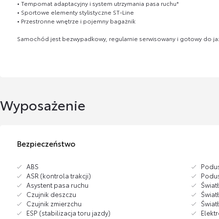
• Tempomat adaptacyjny i system utrzymania pasa ruchu*
• Sportowe elementy stylistyczne ST-Line
• Przestronne wnętrze i pojemny bagażnik
Samochód jest bezwypadkowy, regularnie serwisowany i gotowy do jaz
Wyposażenie
Bezpieczeństwo
ABS
Podus
ASR (kontrola trakcji)
Podus
Asystent pasa ruchu
Świat
Czujnik deszczu
Świat
Czujnik zmierzchu
Świat
ESP (stabilizacja toru jazdy)
Elekt