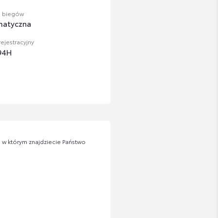
a biegów
matyczna
ejestracyjny
94H
w którym znajdziecie Państwo