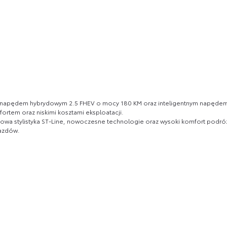
ym napędem hybrydowym 2.5 FHEV o mocy 180 KM oraz inteligentnym napęd
fortem oraz niskimi kosztami eksploatacji.
ortowa stylistyka ST-Line, nowoczesne technologie oraz wysoki komfort podr
jazdów.