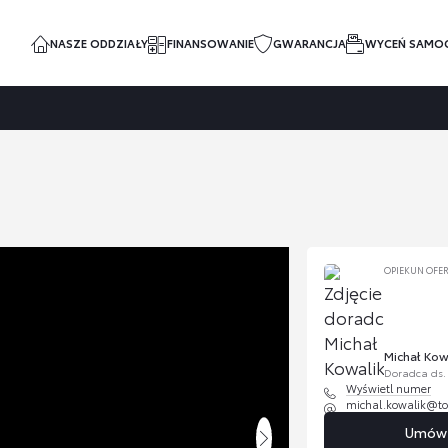
NASZE ODDZIAŁY
FINANSOWANIE
GWARANCJA
WYCEŃ SAMO
OPIEKUN OFE
Michał Kow
Doradca ds
Wyświetl numer
michal.kowalik@to
Umów s