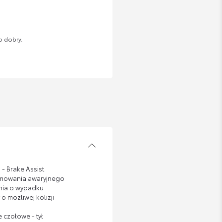
o dobry.
- Brake Assist
amowania awaryjnego
nia o wypadku
o możliwej kolizji
 czołowe - tył