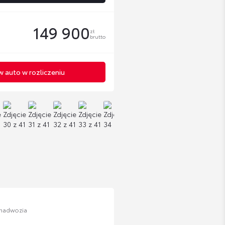
149 900
zł
brutto
 auto w rozliczeniu
 nadwozia