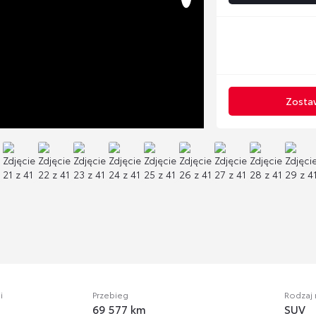
Zostaw
i
Przebieg
Rodzaj
69 577 km
SUV