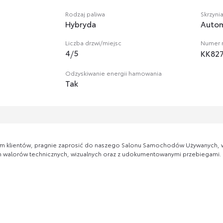
Rodzaj paliwa
Skrzyni
Hybryda
Auto
Liczba drzwi/miejsc
Numer r
4
/
5
KK82
Odzyskiwanie energii hamowania
Tak
m klientów, pragnie zaprosić do naszego Salonu Samochodów Używanych, w
walorów technicznych, wizualnych oraz z udokumentowanymi przebiegami.