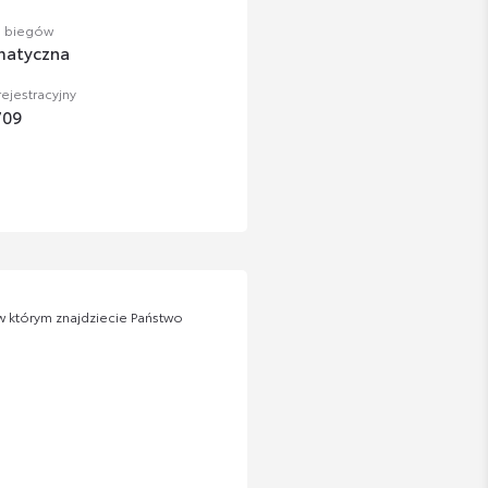
a biegów
matyczna
ejestracyjny
709
 którym znajdziecie Państwo