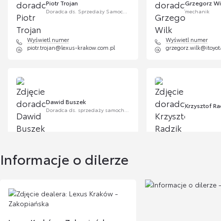
Piotr Trojan
Grzegorz Wi
Doradca ds. Sprzedaży Samochodów Używanych
mechanik
Wyświetl numer
Wyświetl numer
piotr.trojan@lexus-krakow.com.pl
grzegorz.wilk@itoyot
Dawid Buszek
Krzysztof Ra
Doradca ds. sprzedaży samochodów używanych
Wyświetl numer
Wyświetl numer
dawid.buszek@lexus-krakow.com.pl
krzysztof.radzik@le
Informacje o dilerze