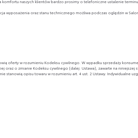
 komfortu naszych klientów bardzo prosimy o telefoniczne ustalenie terminu
cja wyposażenia oraz stanu technicznego możliwa podczas oględzin w Salon
tanowią oferty w rozumieniu Kodeksu cywilnego. W wypadku sprzedaży konsume
j oraz o zmianie Kodeksu cywilnego (dalej: Ustawa), zawarte na niniejszej s
ż nie stanowią opisu towaru w rozumieniu art. 4 ust. 2 Ustawy. Indywidualne u