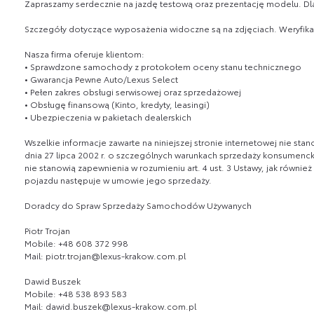
Zapraszamy serdecznie na jazdę testową oraz prezentację modelu. Dla
Szczegóły dotyczące wyposażenia widoczne są na zdjęciach. Weryfika
Nasza firma oferuje klientom:
• Sprawdzone samochody z protokołem oceny stanu technicznego
• Gwarancja Pewne Auto/Lexus Select
• Pełen zakres obsługi serwisowej oraz sprzedażowej
• Obsługę finansową (Kinto, kredyty, leasingi)
• Ubezpieczenia w pakietach dealerskich
Wszelkie informacje zawarte na niniejszej stronie internetowej nie s
dnia 27 lipca 2002 r. o szczególnych warunkach sprzedaży konsumenckie
nie stanowią zapewnienia w rozumieniu art. 4 ust. 3 Ustawy, jak równie
pojazdu następuje w umowie jego sprzedaży.
Doradcy do Spraw Sprzedaży Samochodów Używanych
Piotr Trojan
Mobile: +48 608 372 998
Mail: piotr.trojan@lexus-krakow.com.pl
Dawid Buszek
Mobile: +48 538 893 583
Mail: dawid.buszek@lexus-krakow.com.pl