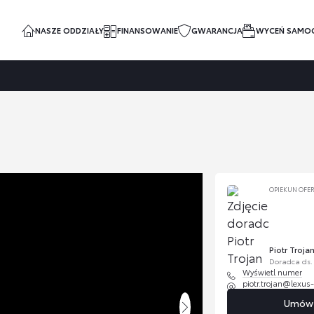
NASZE ODDZIAŁY
FINANSOWANIE
GWARANCJA
WYCEŃ SAMO
OPIEKUN OFE
Piotr Troja
Doradca ds
Wyświetl numer
piotr.trojan@lexus
Umów s