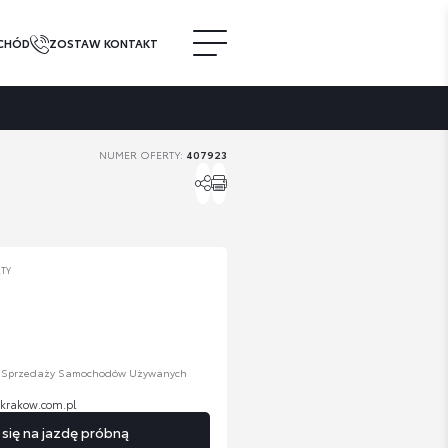
CHÓD
ZOSTAW KONTAKT
NUMER OFERTY:
407923
RTY
n
. Sprzedaży Samochodów Używanych
-krakow.com.pl
ię na jazdę próbną