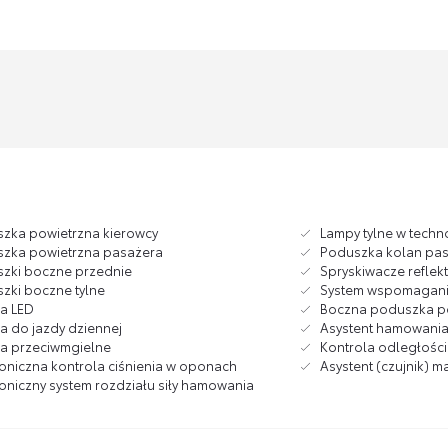
zka powietrzna kierowcy
Lampy tylne w techn
zka powietrzna pasażera
Poduszka kolan pa
zki boczne przednie
Spryskiwacze reflek
zki boczne tylne
System wspomagan
ła LED
Boczna poduszka po
ła do jazdy dziennej
Asystent hamowania 
ła przeciwmgielne
Kontrola odległości
roniczna kontrola ciśnienia w oponach
Asystent (czujnik) 
roniczny system rozdziału siły hamowania