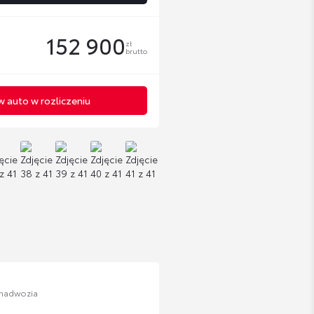
152 900
zł
brutto
 auto w rozliczeniu
 nadwozia
n