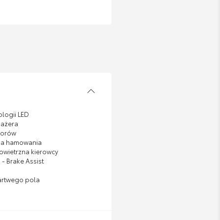
ologii LED
sażera
torów
ia hamowania
wietrzna kierowcy
- Brake Assist
martwego pola