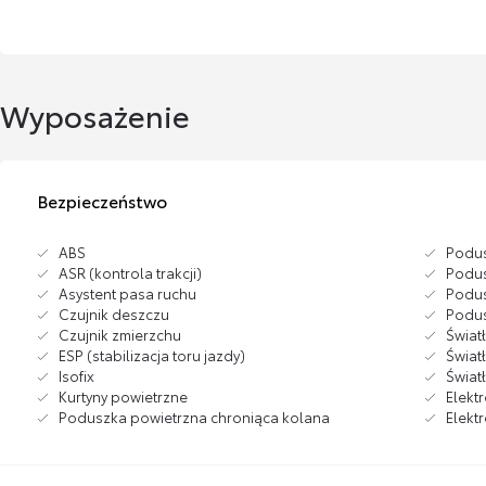
Wyposażenie
Bezpieczeństwo
ABS
Podus
ASR (kontrola trakcji)
Podus
Asystent pasa ruchu
Podus
Czujnik deszczu
Podus
Czujnik zmierzchu
Świat
ESP (stabilizacja toru jazdy)
Świat
Isofix
Świat
Kurtyny powietrzne
Elekt
Poduszka powietrzna chroniąca kolana
Elekt