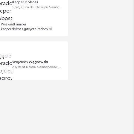
Kacper Dobosz
Specjalista ds. Odkupu Samochodów Używanych
Wyświetl numer
kacper.dobosz@toyota.radom.pl
Wojciech Wągrowski
Asystent Działu Samochodów Używanych
Wyświetl numer
wojciech.wagrowski@lexus-krakow.co
m.pl