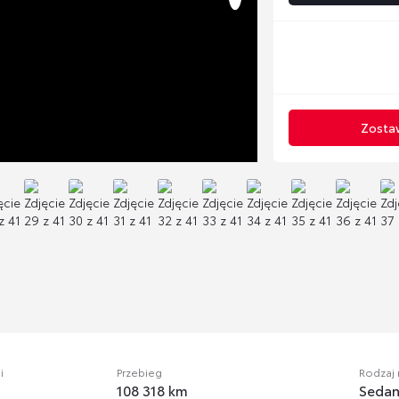
Zostaw
i
Przebieg
Rodzaj
108 318 km
Seda