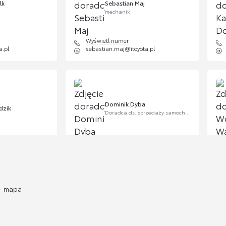
lk
Sebastian Maj
mechanik
Wyświetl numer
a.pl
sebastian.maj@itoyota.pl
Dominik Dyba
dzik
Doradca ds. sprzedaży samochodów używanych
Wyświetl numer
xus-krakow.com.pl
dominik.dyba@toyotakrakow.com.pl