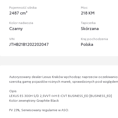
Pojemność silnika
Moc
2487 cm³
218 KM
Kolor nadwozia
Tapicerka
Czarny
Skórzana
VIN
Kraj pochodzenia
JTHB21B1202202047
Polska
Autoryzowany dealer Lexus Kraków wychodząc naprzeciw oczekiwanio
szeroką gamę pojazdów rożnych marek, sprawdzonych pod względem 
Opis
LEXUS ES 300H S/D 2,5VVT-I+H E-CVT BUSINESS_ED [BUSINESS_ED]
Kolor zewnętrzny Graphite Black
FV 23%, Serwisowany regularnie w ASO.