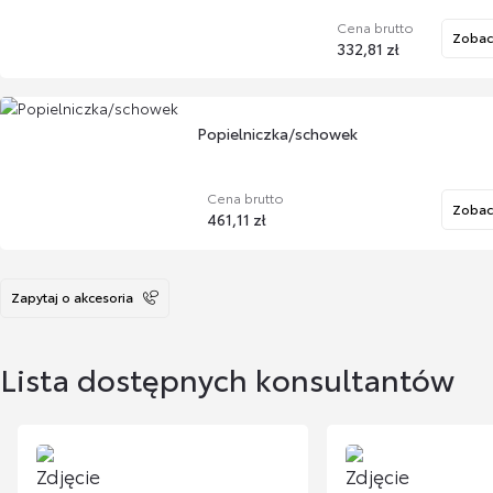
Cena brutto
Zobac
332,81 zł
Popielniczka/schowek
Cena brutto
Zobac
461,11 zł
Zapytaj o akcesoria
Organizer
Lista dostępnych konsultantów
Cena brutto
Zobac
459,82 zł