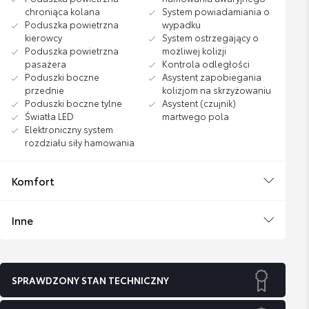
chroniąca kolana
System powiadamiania o
Poduszka powietrzna
wypadku
kierowcy
System ostrzegający o
Poduszka powietrzna
możliwej kolizji
pasażera
Kontrola odległości
Poduszki boczne
Asystent zapobiegania
przednie
kolizjom na skrzyżowaniu
Poduszki boczne tylne
Asystent (czujnik)
Światła LED
martwego pola
Elektroniczny system
rozdziału siły hamowania
Komfort
Inne
SPRAWDZONY STAN TECHNICZNY