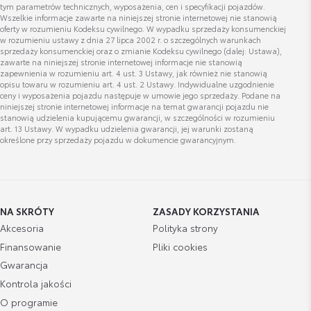
tym parametrów technicznych, wyposażenia, cen i specyfikacji pojazdów.
dawid.buszek@lexus-krakow.com.pl
Wszelkie informacje zawarte na niniejszej stronie internetowej nie stanowią
oferty w rozumieniu Kodeksu cywilnego. W wypadku sprzedaży konsumenckiej
w rozumieniu ustawy z dnia 27 lipca 2002 r. o szczególnych warunkach
Lexus Home Charge- stacja ładowania 7,4
sprzedaży konsumenckiej oraz o zmianie Kodeksu cywilnego (dalej: Ustawa),
kW bez kabla, z modułem 4G
zawarte na niniejszej stronie internetowej informacje nie stanowią
zapewnienia w rozumieniu art. 4 ust. 3 Ustawy, jak również nie stanowią
Cena brutto
Zobacz szczegóły
opisu towaru w rozumieniu art. 4 ust. 2 Ustawy. Indywidualne uzgodnienie
4 317,74 zł
ceny i wyposażenia pojazdu następuje w umowie jego sprzedaży. Podane na
Krzysztof Radzik
niniejszej stronie internetowej informacje na temat gwarancji pojazdu nie
stanowią udzielenia kupującemu gwarancji, w szczególności w rozumieniu
art. 13 Ustawy. W wypadku udzielenia gwarancji, jej warunki zostaną
Lexus Home Charge - stacja ładowania 7,4
określone przy sprzedaży pojazdu w dokumencie gwarancyjnym.
kW z kablem do ładowania 5 m
Wyświetl numer
Cena brutto
krzysztof.radzik@lexus-krakow.com.pl
Zobacz szczegóły
3 930,03 zł
NA SKRÓTY
ZASADY KORZYSTANIA
Lexus Home Charge - stacja ładowania 22
Akcesoria
Polityka strony
kW bez kabla
Finansowanie
Pliki cookies
Dominik Dyba
Cena brutto
Gwarancja
Zobacz szczegóły
Doradca ds. sprzedaży samochodów używanych
4 032,27 zł
Kontrola jakości
O programie