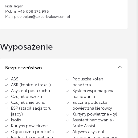
Piotr Trojan
Mobile: +48 608 372 998
Mail: piotr.trojan@lexus-krakow.com.pl
Wyposażenie
Bezpieczeństwo
ABS
Poduszka kolan
ASR (kontrola trakcji)
pasażera
Asystent pasa ruchu
System wspomagania
Czujnik deszczu
hamowania
Czujnik zmierzchu
Boczna poduszka
ESP (stabilizacja toru
powietrzna kierowcy
jazdy)
Kurtyny powietrzne - tył
Isofix
Asystent hamowania -
Kurtyny powietrzne
Brake Assist
Ogranicznik prędkości
Aktywny asystent
Poduszka powietrzna
hamowania awaryjnego