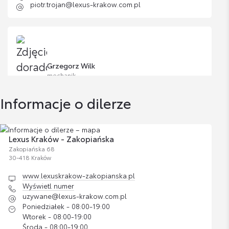
Bagażnik Dachowy Lexus L
piotr.trojan@lexus-krakow.com.pl
Cena brutto
Zobacz szczegóły
3 700,00 zł
Bagażnik Dachowy Lexus XL
Grzegorz Wilk
Cena brutto
mechanik
Zobacz szczegóły
4 249,99 zł
Informacje o dilerze
Wyświetl numer
Bagażnik Dachowy Lexus Alpine
grzegorz.wilk@itoyota.pl
Cena brutto
Zobacz szczegóły
5 300,00 zł
Lexus Kraków - Zakopiańska
Zakopiańska 68
30-418 Kraków
dachowy uchwyt rowerowy
www.lexuskrakow-zakopianska.pl
Sebastian Maj
Cena brutto
Wyświetl numer
Zobacz szczegóły
872,00 zł
mechanik
uzywane@lexus-krakow.com.pl
Poniedziałek - 08:00-19:00
Wtorek - 08:00-19:00
Bagażnik rowerowy na hak VeloCompact -
Wyświetl numer
Środa - 08:00-19:00