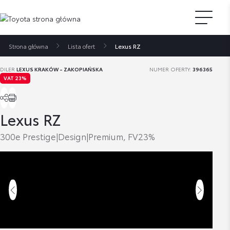
Strona główna
Lista ofert
Lexus RZ
DILER
LEXUS KRAKÓW - ZAKOPIAŃSKA
NUMER OFERTY:
396365
VAT 23%
Lexus RZ
300e Prestige|Design|Premium, FV23%