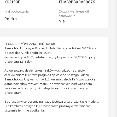
KK2159E
JTJABBBBX0A006761
Kraj pochodzenia
Odzyskiwanie energii
hamowania
Polska
Nie
LEXUS KRAKÓW ZAKOPIAŃSKA 68
Samochód kupiony w Polsce, 1 właściciel, sprzedaż na FV23%, stan
bardzo dobry, rok produkcji 2024.
Serwisowany w ASO, ostatni przegląd wykonano 02/2026r. przy
przebiegu 12152km.
Autoryzowany dealer Lexus Kraków wychodząc naprzeciw
oczekiwaniom klientów, pragnie zaprosić do naszego Salonu
Samochodów Używanych, w którym znajdziecie Państwo szeroką
gamę pojazdów rożnych marek, sprawdzonych pod względem
walorów technicznych, wizualnych oraz z udokumentowanymi
przebiegami.
Zapraszamy serdecznie na jazdę testową oraz prezentację modelu.
Dla komfortu naszych klientów bardzo prosimy o telefoniczne
ustalenie terminu spotkania.