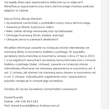
Szczegóły dotyczące wyposażenia widoczne są na zdjęciach.
Weryfikacja wyposażenia oraz stanu technicznego możliwa podczas
oględzin w Salonie.
Nasza firma oferuje klientom:
• Sprawdzone samochody z protokołem oceny stanu technicznego
• Gwarancja Pewne Auto/Lexus Select
• Pełen zakres obsługi serwisowej oraz sprzedażowej
• Obsługę finansową (Kinto, kredyty, leasingi)
• Ubezpieczenia w pakietach dealerskich
Wszelkie informacje zawarte na niniejszej stronie internetowej nie
stanowią oferty w rozumieniu Kodeksu cywilnego. W wypadku
sprzedaży konsumenckiej w rozumieniu ustawy z dnia 27 lipca 2002
r. o szczególnych warunkach sprzedaży konsumenckiej oraz o zmianie
Kodeksu cywilnego (dalej: Ustawa), zawarte na niniejszej stronie
internetowej informacje nie stanowią zapewnienia w rozumieniu art. 4
ust. 3 Ustawy, jak również nie stanowią opisu towaru w rozumieniu art.
4 ust. 2 Ustawy. Indywidualne uzgodnienie ceny i wyposażenia
pojazdu następuje w umowie jego sprzedaży.
Doradcy do Spraw Sprzedaży Samochodów Używanych
Dawid Buszek
Mobile: +48 538 893 583
Mail: dawid.buszek@lexus-krakow.com.pl