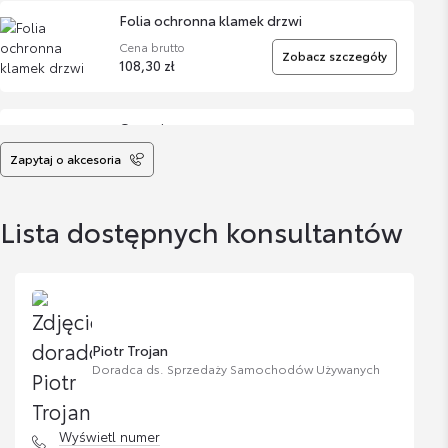
Folia ochronna klamek drzwi
Cena brutto
Zobacz szczegóły
108,30 zł
Organizer
Cena brutto
Zapytaj o akcesoria
Zobacz szczegóły
459,82 zł
Lista dostępnych konsultantów
Pokrowce na koła i opony
Cena brutto
Zobacz szczegóły
453,22 zł
Bagażnik Dachowy Lexus M
Piotr Trojan
Doradca ds. Sprzedaży Samochodów Używanych
Cena brutto
Zobacz szczegóły
3 350,00 zł
Wyświetl numer