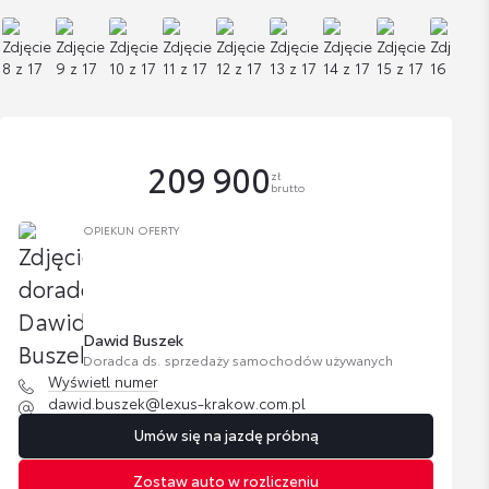
209 900
zł
brutto
OPIEKUN OFERTY
Dawid Buszek
Doradca ds. sprzedaży samochodów używanych
Wyświetl numer
dawid.buszek@lexus-krakow.com.pl
Umów się na jazdę próbną
Zostaw auto w rozliczeniu