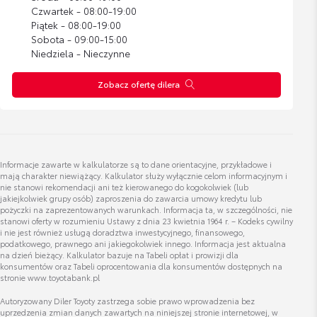
2 rowery
sebastian.maj@itoyota.pl
Czwartek - 08:00-19:00
Piątek - 08:00-19:00
Cena brutto
Zobacz szczegóły
2 837,07 zł
Sobota - 09:00-15:00
Niedziela - Nieczynne
Bagażnik rowerowy na hak VeloCompact -
Zobacz ofertę dilera
Kacper Dobosz
3 rowery
Specjalista ds. Odkupu Samochodów Używanych
Cena brutto
Zobacz szczegóły
3 287,38 zł
Wyświetl numer
Informacje zawarte w kalkulatorze są to dane orientacyjne, przykładowe i
kacper.dobosz@toyota.radom.pl
Lexus Home Charge - stacja ładowania 22
mają charakter niewiążący. Kalkulator służy wyłącznie celom informacyjnym i
nie stanowi rekomendacji ani też kierowanego do kogokolwiek (lub
kW z kablem do ładowania 5 m
jakiejkolwiek grupy osób) zaproszenia do zawarcia umowy kredytu lub
pożyczki na zaprezentowanych warunkach. Informacja ta, w szczególności, nie
Cena brutto
Zobacz szczegóły
stanowi oferty w rozumieniu Ustawy z dnia 23 kwietnia 1964 r. – Kodeks cywilny
4 505,88 zł
i nie jest również usługą doradztwa inwestycyjnego, finansowego,
podatkowego, prawnego ani jakiegokolwiek innego. Informacja jest aktualna
Dawid Buszek
na dzień bieżący. Kalkulator bazuje na Tabeli opłat i prowizji dla
konsumentów oraz Tabeli oprocentowania dla konsumentów dostępnych na
Lexus Home Charge - stacja ładowania 22
Doradca ds. sprzedaży samochodów używanych
stronie www.toyotabank.pl
kW, 4G, bez kabla
Autoryzowany Diler Toyoty zastrzega sobie prawo wprowadzenia bez
Cena brutto
Zobacz szczegóły
uprzedzenia zmian danych zawartych na niniejszej stronie internetowej, w
4 638,90 zł
Wyświetl numer