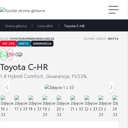
Strona główna
Lista ofert
Toyota C-HR
DILER
TOYOTA ROMANOWSKI KIELCE
NUMER OFERTY:
351774
VAT 23%
KINTO
GWARANCJA
Toyota C-HR
1.8 Hybrid Comfort, Gwarancja, FV23%