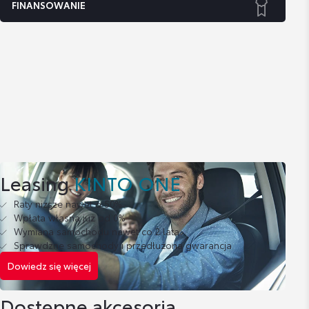
FINANSOWANIE
Leasing
KINTO ONE
Raty niższe nawet o 50%
Wpłata własna już od 0%
Wymiana samochodu nawet co 2 lata
Sprawdzne samochody i przedłużona gwarancja
Dowiedz się więcej
Dostępne akcesoria