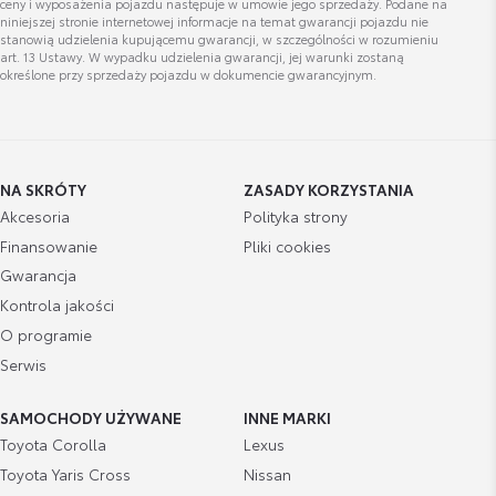
ceny i wyposażenia pojazdu następuje w umowie jego sprzedaży. Podane na
Marcin Dąbrowski
niniejszej stronie internetowej informacje na temat gwarancji pojazdu nie
stanowią udzielenia kupującemu gwarancji, w szczególności w rozumieniu
art. 13 Ustawy. W wypadku udzielenia gwarancji, jej warunki zostaną
określone przy sprzedaży pojazdu w dokumencie gwarancyjnym.
Wyświetl numer
marcin.dabrowski@toyota.kielce.pl
NA SKRÓTY
ZASADY KORZYSTANIA
Akcesoria
Polityka strony
Finansowanie
Pliki cookies
Kacper Dobosz
Gwarancja
Specjalista ds. Odkupu Samochodów Używanych
Kontrola jakości
O programie
Wyświetl numer
Serwis
kacper.dobosz@toyota.radom.pl
SAMOCHODY UŻYWANE
INNE MARKI
Toyota Corolla
Lexus
Toyota Yaris Cross
Nissan