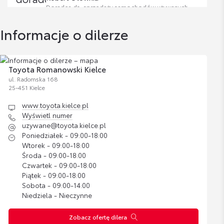
Doradca ds. sprzedaży samochodów używanych
Nakrętki antykradzieżowe - chromowane
Cena brutto
Informacje o dilerze
Zobacz szczegóły
332,81 zł
Wyświetl numer
robert.olownia@toyota.kielce.pl
Zestaw kosmetyków samochodowych
Toyota Romanowski Kielce
Toyoty
ul. Radomska 168
25-451 Kielce
Cena brutto
Zobacz szczegóły
200,37 zł
www.toyota.kielce.pl
Wyświetl numer
Bartłomiej Banasik
uzywane@toyota.kielce.pl
Siatka pionowa
Poniedziałek - 09:00-18:00
Wtorek - 09:00-18:00
Cena brutto
Zobacz szczegóły
344,18 zł
Wyświetl numer
Środa - 09:00-18:00
bartlomiej.banasik@toyota.kielce.pl
Czwartek - 09:00-18:00
Piątek - 09:00-18:00
Sobota - 09:00-14:00
Bagażnik rowerowy na hak VeloCompact -
Niedziela - Nieczynne
2 rowery
Cena brutto
Zobacz szczegóły
Zobacz ofertę dilera
2 837,07 zł