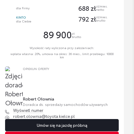
688 zł
zł/mies.
dla Firmy
netto
792 zł
zł/mies.
KINTO
brutto
dla Ciebie
89 900
zł
brutto
Wysokość raty wyliczona przy założeniach:
wpłata własna: 20%, umowa na okres: 36 mies., limit przebiegu: 10000
km
OPIEKUN OFERTY
Robert Ołownia
Doradca ds. sprzedaży samochodów używanych
Wyświetl numer
robert.olownia@toyota.kielce.pl
Umów się na jazdę próbną