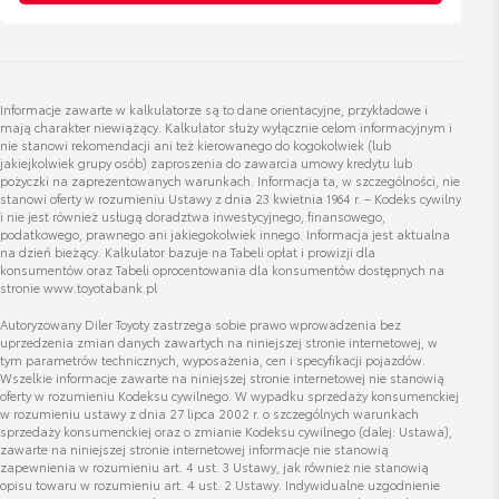
Katarzyna Witkowska
Dyrektor Zarządzający
Bagażnik rowerowy na hak VeloCompact -
3 rowery
Wyświetl numer
Cena brutto
Informacje zawarte w kalkulatorze są to dane orientacyjne, przykładowe i
katarzyna.witkowska@toyota.kielce.pl
Zobacz szczegóły
3 287,38 zł
mają charakter niewiążący. Kalkulator służy wyłącznie celom informacyjnym i
nie stanowi rekomendacji ani też kierowanego do kogokolwiek (lub
jakiejkolwiek grupy osób) zaproszenia do zawarcia umowy kredytu lub
pożyczki na zaprezentowanych warunkach. Informacja ta, w szczególności, nie
stanowi oferty w rozumieniu Ustawy z dnia 23 kwietnia 1964 r. – Kodeks cywilny
i nie jest również usługą doradztwa inwestycyjnego, finansowego,
podatkowego, prawnego ani jakiegokolwiek innego. Informacja jest aktualna
Zbigniew Wójcik
na dzień bieżący. Kalkulator bazuje na Tabeli opłat i prowizji dla
konsumentów oraz Tabeli oprocentowania dla konsumentów dostępnych na
Doradca ds. sprzedaży aut używanych
stronie www.toyotabank.pl
Autoryzowany Diler Toyoty zastrzega sobie prawo wprowadzenia bez
uprzedzenia zmian danych zawartych na niniejszej stronie internetowej, w
Wyświetl numer
tym parametrów technicznych, wyposażenia, cen i specyfikacji pojazdów.
zbigniew.wojcik@toyota.kielce.pl
Wszelkie informacje zawarte na niniejszej stronie internetowej nie stanowią
oferty w rozumieniu Kodeksu cywilnego. W wypadku sprzedaży konsumenckiej
w rozumieniu ustawy z dnia 27 lipca 2002 r. o szczególnych warunkach
sprzedaży konsumenckiej oraz o zmianie Kodeksu cywilnego (dalej: Ustawa),
zawarte na niniejszej stronie internetowej informacje nie stanowią
zapewnienia w rozumieniu art. 4 ust. 3 Ustawy, jak również nie stanowią
opisu towaru w rozumieniu art. 4 ust. 2 Ustawy. Indywidualne uzgodnienie