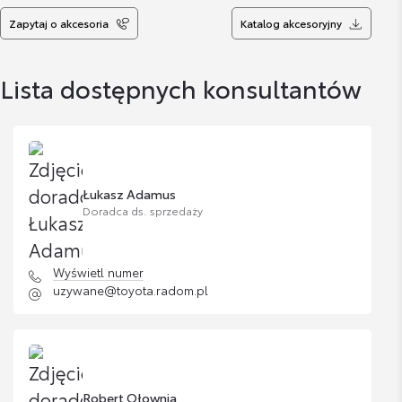
oraz 2.0 HSD)
Zapytaj o akcesoria
Katalog akcesoryjny
Cena brutto
Zobacz szczegóły
376,97 zł
Lista dostępnych konsultantów
Wykładzina bagażnika (niska - auta z
zestawem naprawczym 1.2T, 1.8 HSD)
Cena brutto
Zobacz szczegóły
376,97 zł
Łukasz Adamus
Doradca ds. sprzedaży
Dwustronna mata bagażnika
Cena brutto
Zobacz szczegóły
Wyświetl numer
645,76 zł
uzywane@toyota.radom.pl
Dywaniki welurowe 830gr z logo GR
Cena brutto
Zobacz szczegóły
425,32 zł
Robert Ołownia