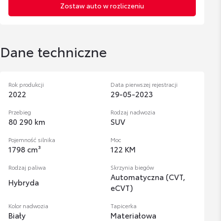
Zostaw auto w rozliczeniu
Dane techniczne
Rok produkcji
Data pierwszej rejestracji
2022
29-05-2023
Przebieg
Rodzaj nadwozia
80 290 km
SUV
Pojemność silnika
Moc
1798 cm³
122 KM
Rodzaj paliwa
Skrzynia biegów
Automatyczna (CVT,
Hybryda
eCVT)
Kolor nadwozia
Tapicerka
Biały
Materiałowa