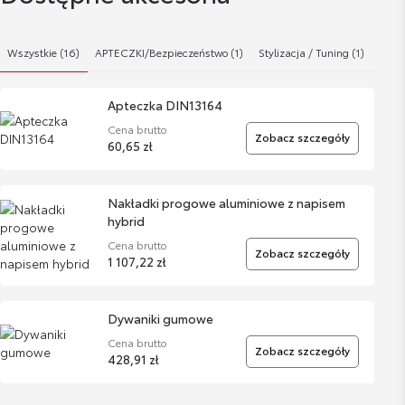
Wszystkie (16)
APTECZKI/Bezpieczeństwo (1)
Stylizacja / Tuning (1)
Dywa
Apteczka DIN13164
Cena brutto
Zobacz szczegóły
60,65 zł
Nakładki progowe aluminiowe z napisem
hybrid
Cena brutto
Zobacz szczegóły
1 107,22 zł
Dywaniki gumowe
Cena brutto
Zobacz szczegóły
428,91 zł