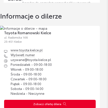
Doradca ds. sprzedaży samochodów używanych
Cena brutto
Zobacz szczegóły
511,96 zł
Informacje o dilerze
Wyświetl numer
robert.olownia@toyota.kielce.pl
Bagażnik dachowy
Cena brutto
Toyota Romanowski Kielce
Zobacz szczegóły
1 300,00 zł
ul. Radomska 168
25-451 Kielce
www.toyota.kielce.pl
Bagażnik rowerowy na hak VeloCompact -
Wyświetl numer
Bartłomiej Banasik
2 rowery
uzywane@toyota.kielce.pl
Cena brutto
Poniedziałek - 09:00-18:00
Zobacz szczegóły
2 837,07 zł
Wtorek - 09:00-18:00
Wyświetl numer
Środa - 09:00-18:00
bartlomiej.banasik@toyota.kielce.pl
Czwartek - 09:00-18:00
Bagażnik rowerowy na hak VeloCompact -
Piątek - 09:00-18:00
3 rowery
Sobota - 09:00-14:00
Niedziela - Nieczynne
Cena brutto
Zobacz szczegóły
3 287,38 zł
Zobacz ofertę dilera
Katarzyna Witkowska