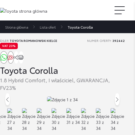
Strona główna
Lista ofert
Toyota Corolla
DILER
TOYOTA ROMANOWSKI KIELCE
NUMER OFERTY:
392442
VAT 23%
Toyota Corolla
1.8 Hybrid Comfort, I właściciel, GWARANCJA,
FV23%