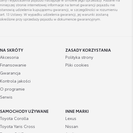
ceny i wyposażenia pojazdu następuje w umowie jego sprzedaży. Podane na
Marcin Dąbrowski
niniejszej stronie internetowej informacje na temat gwarancji pojazdu nie
Zestaw kosmetyków samochodowych
stanowią udzielenia kupującemu gwarancji, w szczególności w rozumieniu
Toyoty
art. 13 Ustawy. W wypadku udzielenia gwarancji, jej warunki zostaną
określone przy sprzedaży pojazdu w dokumencie gwarancyjnym.
Cena brutto
Zobacz szczegóły
200,37 zł
Wyświetl numer
marcin.dabrowski@toyota.kielce.pl
NA SKRÓTY
ZASADY KORZYSTANIA
Akcesoria
Polityka strony
Finansowanie
Pliki cookies
Kacper Dobosz
Gwarancja
Specjalista ds. Odkupu Samochodów Używanych
Kontrola jakości
O programie
Wyświetl numer
Serwis
kacper.dobosz@toyota.radom.pl
SAMOCHODY UŻYWANE
INNE MARKI
Toyota Corolla
Lexus
Toyota Yaris Cross
Nissan