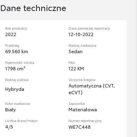
Dane techniczne
Rok produkcji
Data pierwszej rejestracji
2022
12-10-2022
Przebieg
Rodzaj nadwozia
69 560 km
Sedan
Pojemność silnika
Moc
1798 cm³
122 KM
Rodzaj paliwa
Skrzynia biegów
Automatyczna (CVT,
Hybryda
eCVT)
Kolor nadwozia
Tapicerka
Biały
Materiałowa
Liczba drzwi/miejsc
Numer rejestracyjny
4
/
5
WE7C448