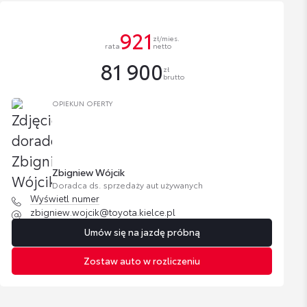
921
zł/mies.
rata
netto
81 900
zł
brutto
OPIEKUN OFERTY
Zbigniew Wójcik
Doradca ds. sprzedaży aut używanych
Wyświetl numer
zbigniew.wojcik@toyota.kielce.pl
Umów się na jazdę próbną
Zostaw auto w rozliczeniu