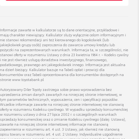
Dyrektor Zarządzający
Owiewki szyb bocznych - przednie
Cena brutto
Zobacz szczegóły
554,21 zł
Wyświetl numer
Informacje zawarte w kalkulatorze są to dane orientacyjne, przykładowe i
katarzyna.witkowska@toyota.kielce.pl
mają charakter niewiążący. Kalkulator służy wyłącznie celom informacyjnym i
Oslony przeciw błotne - komplet (przód,
nie stanowi rekomendacji ani też kierowanego do kogokolwiek (lub
jakiejkolwiek grupy osób) zaproszenia do zawarcia umowy kredytu lub
tył)
pożyczki na zaprezentowanych warunkach. Informacja ta, w szczególności, nie
Cena brutto
stanowi oferty w rozumieniu Ustawy z dnia 23 kwietnia 1964 r. – Kodeks cywilny
Zobacz szczegóły
215,41 zł
i nie jest również usługą doradztwa inwestycyjnego, finansowego,
podatkowego, prawnego ani jakiegokolwiek innego. Informacja jest aktualna
Zbigniew Wójcik
na dzień bieżący. Kalkulator bazuje na Tabeli opłat i prowizji dla
konsumentów oraz Tabeli oprocentowania dla konsumentów dostępnych na
Doradca ds. sprzedaży aut używanych
Nakrętki antykradzieżowe - chromowane
stronie www.toyotabank.pl
Cena brutto
Autoryzowany Diler Toyoty zastrzega sobie prawo wprowadzenia bez
Zobacz szczegóły
332,81 zł
uprzedzenia zmian danych zawartych na niniejszej stronie internetowej, w
Wyświetl numer
tym parametrów technicznych, wyposażenia, cen i specyfikacji pojazdów.
zbigniew.wojcik@toyota.kielce.pl
Wszelkie informacje zawarte na niniejszej stronie internetowej nie stanowią
oferty w rozumieniu Kodeksu cywilnego. W wypadku sprzedaży konsumenckiej
Nakrętki antykradzieżowe - krótkie czarne
w rozumieniu ustawy z dnia 27 lipca 2002 r. o szczególnych warunkach
sprzedaży konsumenckiej oraz o zmianie Kodeksu cywilnego (dalej: Ustawa),
Cena brutto
Zobacz szczegóły
zawarte na niniejszej stronie internetowej informacje nie stanowią
393,24 zł
zapewnienia w rozumieniu art. 4 ust. 3 Ustawy, jak również nie stanowią
opisu towaru w rozumieniu art. 4 ust. 2 Ustawy. Indywidualne uzgodnienie