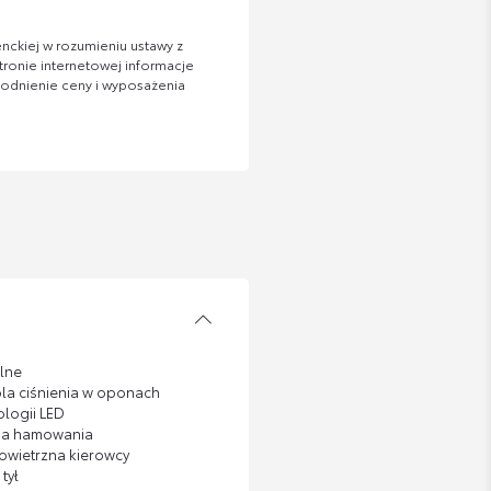
nckiej w rozumieniu ustawy z
tronie internetowej informacje
zgodnienie ceny i wyposażenia
elne
ola ciśnienia w oponach
ologii LED
ia hamowania
wietrzna kierowcy
tył