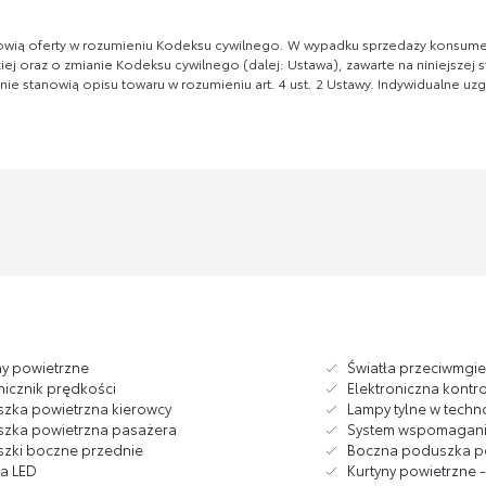
tanowią oferty w rozumieniu Kodeksu cywilnego. W wypadku sprzedaży konsume
j oraz o zmianie Kodeksu cywilnego (dalej: Ustawa), zawarte na niniejszej s
ż nie stanowią opisu towaru w rozumieniu art. 4 ust. 2 Ustawy. Indywidualne u
ny powietrzne
Światła przeciwmgi
icznik prędkości
Elektroniczna kontr
zka powietrzna kierowcy
Lampy tylne w techn
zka powietrzna pasażera
System wspomagan
zki boczne przednie
Boczna poduszka po
ła LED
Kurtyny powietrzne - 