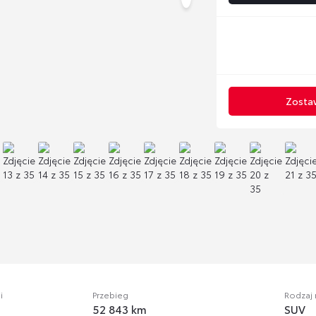
Zostaw
i
Przebieg
Rodzaj
52 843 km
SUV