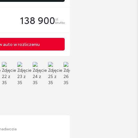
138 900
zł
brutto
 auto w rozliczeniu
 nadwozia