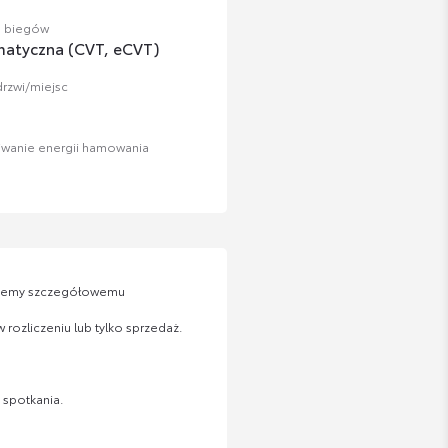
a biegów
atyczna (CVT, eCVT)
drzwi/miejsc
iwanie energii hamowania
ajemy szczegółowemu
rozliczeniu lub tylko sprzedaż.
 spotkania.