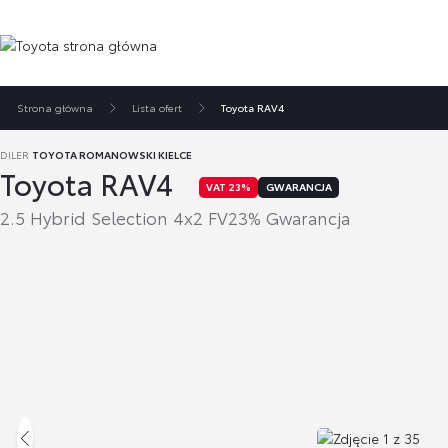
Strona główna
Lista ofert
Toyota RAV4
DILER
TOYOTA ROMANOWSKI KIELCE
Toyota RAV4
VAT 23%
GWARANCJA
2.5 Hybrid Selection 4x2 FV23% Gwarancja