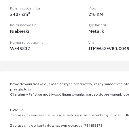
Pojemność silnika
Moc
2487 cm³
218 KM
Kolor nadwozia
Typ lakieru
Niebieski
Metalik
Numer rejestracyjny
VIN
WE4S332
JTMW53FV80J0049
Powodowani troską o jakość naszych produktów, każdy samochód 
przeglądowi.
Oferujemy Państwu możliwość finansowania, bardzo dobre warunki ubezp
UWAGA
Zapraszamy serdecznie na jazdę testową oraz prezentację modelu, dla
Zapraszamy do kontaktu z naszym doradcą: 781158378