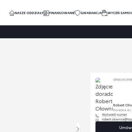
NASZE ODDZIAŁY
FINANSOWANIE
GWARANCJA
WYCEŃ SAMO
OPIEKUN OFE
Robert Oł
Doradca ds
Wyświetl numer
robert.olownia@toyo
Umów s