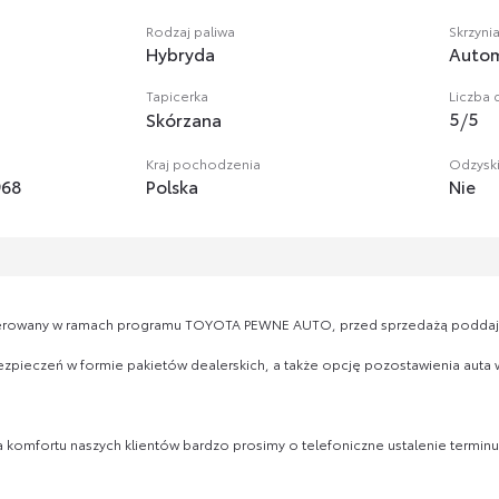
Rodzaj paliwa
Skrzyni
Hybryda
Autom
Tapicerka
Liczba 
5
/
5
Skórzana
Kraj pochodzenia
Odzysk
68
Polska
Nie
oferowany w ramach programu TOYOTA PEWNE AUTO, przed sprzedażą podd
ieczeń w formie pakietów dealerskich, a także opcję pozostawienia auta w 
 komfortu naszych klientów bardzo prosimy o telefoniczne ustalenie terminu