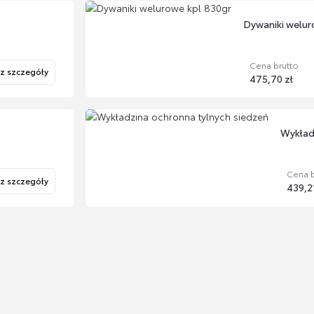
Dywaniki welur
Cena brutto
z szczegóły
475,70 zł
Wykład
Cena b
z szczegóły
439,21
Dywaniki welur
Cena brutto
z szczegóły
578,38 zł