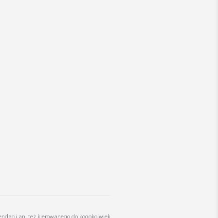
ych
Zobacz szczegóły
ętki antykradzieżowe -
omowane
a brutto
Zobacz szczegóły
,81 zł
mendacji ani też kierowanego do kogokolwiek