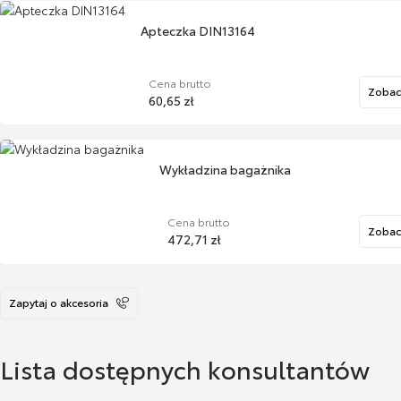
Apteczka DIN13164
Cena brutto
Zobac
60,65 zł
Wykładzina bagażnika
Cena brutto
Zobac
472,71 zł
Zapytaj o akcesoria
Dywaniki gumowe (czarne)
Lista dostępnych konsultantów
Cena brutto
Zobac
436,58 zł