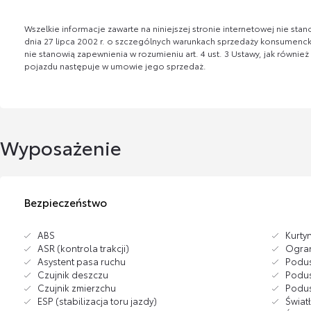
Wszelkie informacje zawarte na niniejszej stronie internetowej nie s
dnia 27 lipca 2002 r. o szczególnych warunkach sprzedaży konsumenckie
nie stanowią zapewnienia w rozumieniu art. 4 ust. 3 Ustawy, jak równie
pojazdu następuje w umowie jego sprzedaż.
Wyposażenie
Bezpieczeństwo
ABS
Kurty
ASR (kontrola trakcji)
Ogran
Asystent pasa ruchu
Podus
Czujnik deszczu
Podus
Czujnik zmierzchu
Podus
ESP (stabilizacja toru jazdy)
Świat