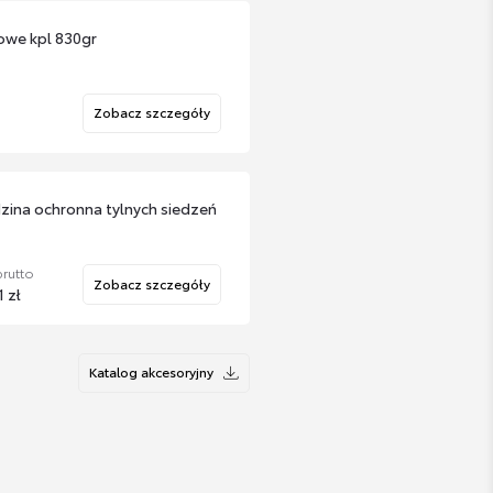
owe kpl 830gr
Zobacz szczegóły
zina ochronna tylnych siedzeń
rutto
Zobacz szczegóły
 zł
Katalog akcesoryjny
owe GR Sport
Zobacz szczegóły