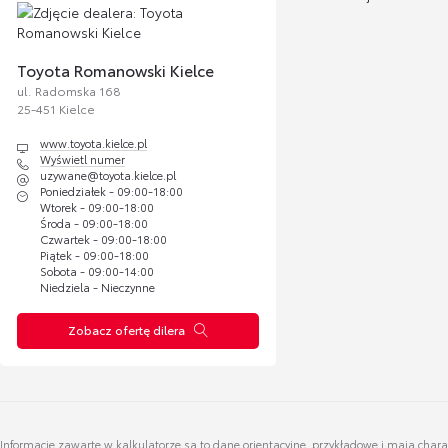
Piotr Porzucek
Sandra Kraj
Specjalista ds. Odkupu Sprzedaży Samochodów Używanych
Folia ochronna na zderzak tylny
Toyota Romanowski Kielce
ul. Radomska 168
Wyświetl numer
Wyświetl numer
25-451 Kielce
Cena brutto
piotr.porzucek@toyota.kielce.pl
sandra.krajewska@
Zobac
298,46 zł
i.pl
www.toyota.kielce.pl
Wyświetl numer
uzywane@toyota.kielce.pl
Poniedziałek - 09:00-18:00
Wtorek - 09:00-18:00
Folia ochronna na zderzak tylny
Środa - 09:00-18:00
Czwartek - 09:00-18:00
Piątek - 09:00-18:00
Cena brutto
Sobota - 09:00-14:00
Zobac
298,46 zł
Niedziela - Nieczynne
Zobacz ofertę dilera
Zestaw kosmetyk
samochodowych T
Cena
brutto
s
Informacje zawarte w kalkulatorze są to dane orientacyjne, przykładowe i mają char