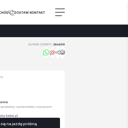
CHÓD
ZOSTAW KONTAKT
NUMER OFERTY:
384699
RTY
ownia
. sprzedaży samochodów używanych
ta.kielce.pl
ię na jazdę próbną