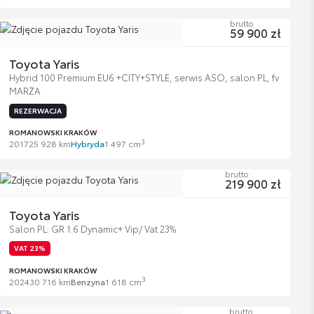
brutto
59 900 zł
Toyota Yaris
Hybrid 100 Premium EU6 +CITY+STYLE, serwis ASO, salon PL, fv
MARŻA
REZERWACJA
ROMANOWSKI KRAKÓW
3
2017
25 928 km
Hybryda
1 497 cm
brutto
219 900 zł
Toyota Yaris
Salon PL: GR 1.6 Dynamic+ Vip/ Vat 23%
VAT 23%
ROMANOWSKI KRAKÓW
3
2024
30 716 km
Benzyna
1 618 cm
brutto