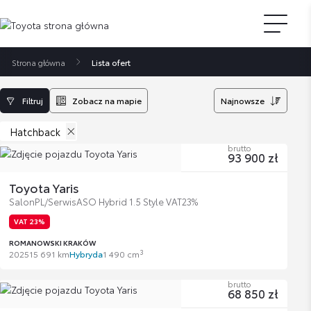
Strona główna
Lista ofert
Filtruj
Zobacz na mapie
Najnowsze
Hatchback
brutto
93 900 zł
Toyota Yaris
SalonPL/SerwisASO Hybrid 1.5 Style VAT23%
VAT 23%
ROMANOWSKI KRAKÓW
3
2025
15 691 km
Hybryda
1 490 cm
brutto
68 850 zł