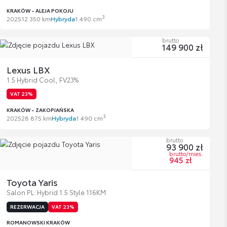
KRAKÓW - ALEJA POKOJU
3
2025
12 350 km
Hybryda
1 490 cm
brutto
149 900 zł
Lexus LBX
1.5 Hybrid Cool, FV23%
VAT 23%
KRAKÓW - ZAKOPIAŃSKA
3
2025
28 875 km
Hybryda
1 490 cm
brutto
93 900 zł
brutto/mies.
945 zł
Toyota Yaris
Salon PL: Hybrid 1.5 Style 116KM
REZERWACJA
VAT 23%
ROMANOWSKI KRAKÓW