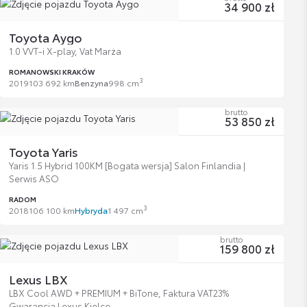
34 900 zł
Toyota Aygo
1.0 VVT-i X-play, Vat Marża
ROMANOWSKI KRAKÓW
3
2019
103 692 km
Benzyna
998 cm
brutto
53 850 zł
Toyota Yaris
Yaris 1.5 Hybrid 100KM [Bogata wersja] Salon Finlandia |
Serwis ASO
RADOM
3
2018
106 100 km
Hybryda
1 497 cm
brutto
159 800 zł
Lexus LBX
LBX Cool AWD + PREMIUM + BiTone, Faktura VAT23%
Gwarancja Lexus Kielce