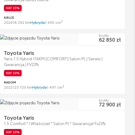
VAT 23%
KIELCE
3
2024
18 292 km
Hybryda
1 490 cm
brutto
62 850 zł
Toyota Yaris
Yaris 1.5 Hybrid 116KM [COMFORT] Salon PL | Serwis |
Gwarancja | FV23%
VAT 23%
RADOM
3
2022
123 720 km
Hybryda
1 497 cm
brutto
72 900 zł
Toyota Yaris
1.5 Comfort * I Właściciel * Salon Pl * Gwarancja! Fv23%
VAT 23%