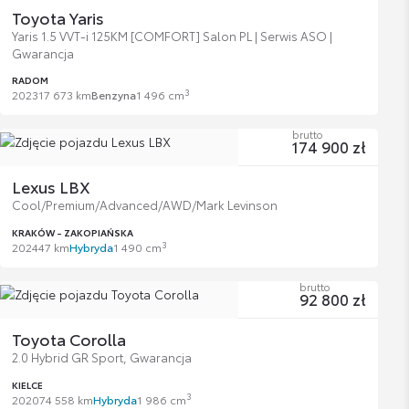
Toyota Yaris
Yaris 1.5 VVT-i 125KM [COMFORT] Salon PL | Serwis ASO |
Gwarancja
RADOM
3
2023
17 673 km
Benzyna
1 496 cm
brutto
174 900 zł
Lexus LBX
Cool/Premium/Advanced/AWD/Mark Levinson
KRAKÓW - ZAKOPIAŃSKA
3
2024
47 km
Hybryda
1 490 cm
brutto
92 800 zł
Toyota Corolla
2.0 Hybrid GR Sport, Gwarancja
KIELCE
3
2020
74 558 km
Hybryda
1 986 cm