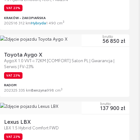
VAT 23%
KRAKÓW - ZAKOPIAŃSKA
3
2025
16 312 km
Hybryda
1 490 cm
brutto
56 850 zł
Toyota Aygo X
AygoX 1.0 VVT-i 72KM [COMFORT] Salon PL | Gwarancja |
Serwis | FV-23%
VAT 23%
RADOM
3
2023
25 335 km
Benzyna
998 cm
brutto
137 900 zł
Lexus LBX
LBX 1.5 Hybrid Comfort FWD
VAT 23%