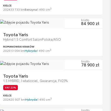
KIELCE
3
2024
33 733 km
Benzyna
1 490 cm
brutto
84 900 zł
Toyota Yaris
Hybrid 1.5 Comfort SalonPolska/ASO
ROMANOWSKI KRAKÓW
3
2025
13 054 km
Hybryda
1 490 cm
brutto
78 900 zł
Toyota Yaris
1.5 HYBRID, I właściciel, Gwarancja, FV23%
VAT 23%
KIELCE
3
2024
20 937 km
Hybryda
1 490 cm
brutto