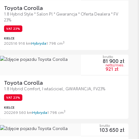
Toyota Corolla
1.8 Hybrid Style * Salon Pl * Gwarancja * Oferta Dealera * FV
23%
VAT 23%
KIELCE
3
2025
16 916 km
Hybryda
1 798 cm
brutto
81 900 zł
netto/mies.
921 zł
Toyota Corolla
1.8 Hybrid Comfort, I właściciel, GWARANCJA, FV23%
VAT 23%
KIELCE
3
2022
69 560 km
Hybryda
1 798 cm
brutto
103 650 zł