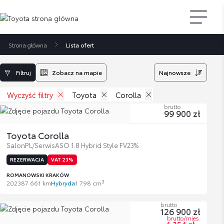
Strona główna
Lista ofert
Filtruj
Zobacz na mapie
Najnowsze
Wyczyść filtry
Toyota
Corolla
brutto
99 900 zł
Toyota Corolla
SalonPL/SerwisASO 1.8 Hybrid Style FV23%
REZERWACJA
VAT 23%
ROMANOWSKI KRAKÓW
3
2023
87 661 km
Hybryda
1 798 cm
brutto
126 900 zł
brutto/mies.