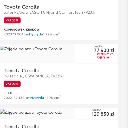
Toyota Corolla
SalonPL/SerwisASO 1.8 Hybrid Comfort|Tech FV23%
VAT 23%
ROMANOWSKI KRAKÓW
3
2023
73 004 km
Hybryda
1 798 cm
brutto
77 900 zł
netto/mies.
960 zł
Toyota Corolla
I właściciel, GWARANCJA, FV23%
VAT 23%
KIELCE
3
2022
132 136 km
Hybryda
1 798 cm
brutto
129 850 zł
Toyota Corolla