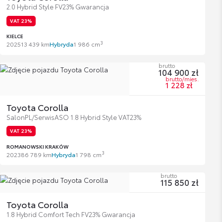
2.0 Hybrid Style FV23% Gwarancja
VAT 23%
KIELCE
3
2025
13 439 km
Hybryda
1 986 cm
brutto
104 900 zł
brutto/mies.
1 228 zł
Toyota Corolla
SalonPL/SerwisASO 1.8 Hybrid Style VAT23%
VAT 23%
ROMANOWSKI KRAKÓW
3
2023
86 789 km
Hybryda
1 798 cm
brutto
115 850 zł
Toyota Corolla
1.8 Hybrid Comfort Tech FV23% Gwarancja