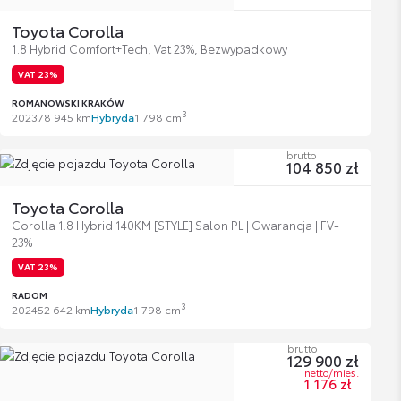
Toyota Corolla
1.8 Hybrid Comfort+Tech, Vat 23%, Bezwypadkowy
VAT 23%
ROMANOWSKI KRAKÓW
3
2023
78 945 km
Hybryda
1 798 cm
brutto
104 850 zł
Toyota Corolla
Corolla 1.8 Hybrid 140KM [STYLE] Salon PL | Gwarancja | FV-
23%
VAT 23%
RADOM
3
2024
52 642 km
Hybryda
1 798 cm
brutto
129 900 zł
netto/mies.
1 176 zł