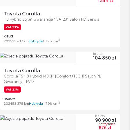
1 354 zł
Toyota Corolla
1.8 Hybrid Style* Gwarancja * VAT23* Salon PL* Serwis
VAT 23%
KIELCE
3
2025
21 437 km
Hybryda
1 798 cm
brutto
104 850 zł
Toyota Corolla
Corolla TS 1.8 Hybrid 140KM [Comfort+TECH] Salon PL |
Gwarancja | FV23
VAT 23%
RADOM
3
2024
53 375 km
Hybryda
1 798 cm
brutto
90 900 zł
netto/mies.
876 zł