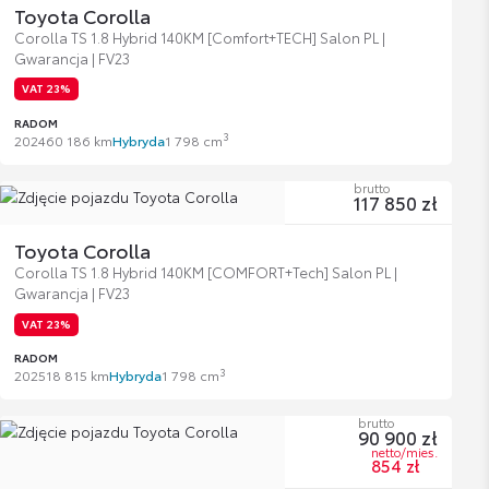
Toyota Corolla
Corolla TS 1.8 Hybrid 140KM [Comfort+TECH] Salon PL |
Gwarancja | FV23
VAT 23%
RADOM
3
2024
60 186 km
Hybryda
1 798 cm
brutto
117 850 zł
Toyota Corolla
Corolla TS 1.8 Hybrid 140KM [COMFORT+Tech] Salon PL |
Gwarancja | FV23
VAT 23%
RADOM
3
2025
18 815 km
Hybryda
1 798 cm
brutto
90 900 zł
netto/mies.
854 zł