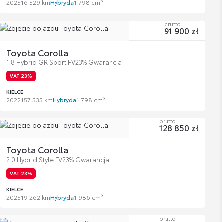
3
2025
16 529 km
Hybryda
1 798 cm
brutto
91 900 zł
Toyota Corolla
1.8 Hybrid GR Sport FV23% Gwarancja
VAT 23%
KIELCE
3
2022
157 535 km
Hybryda
1 798 cm
brutto
128 850 zł
Toyota Corolla
2.0 Hybrid Style FV23% Gwarancja
VAT 23%
KIELCE
3
2025
19 262 km
Hybryda
1 986 cm
brutto