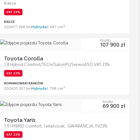
Kielce
VAT 23%
KIELCE
3
2024
17 398 km
Hybryda
2 487 cm
brutto
107 900 zł
Toyota Corolla
1.8 Hybrid Comfort/TECH/SalonPL/SerwisASO VAT 23%
VAT 23%
ROMANOWSKI KRAKÓW
3
2024
20 301 km
Hybryda
1 798 cm
brutto
69 900 zł
Toyota Yaris
1.5 HYBRID Comfort, I właściciel, GWARANCJA, FV23%
VAT 23%