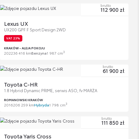
brutto
112 900 zł
Lexus UX
UX200 GPF F Sport Design 2WD
VAT 23%
KRAKÓW - ALEJA POKOJU
3
2022
36 416 km
Benzyna
1 987 cm
brutto
61 900 zł
Toyota C-HR
1.8 Hybrid Dynamic PRIME, serwis ASO, fv MARŻA
ROMANOWSKI KRAKÓW
3
2016
206 259 km
Hybryda
1 798 cm
brutto
111 850 zł
Toyota Yaris Cross