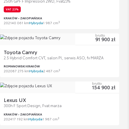
250h GPF F Impression 2WD, Fvat23%
VAT 23%
KRAKÓW - ZAKOPIAŃSKA
3
2021
40 061 km
Hybryda
1 987 cm
brutto
91 900 zł
Toyota Camry
2.5 Hybrid Comfort CVT, salon Pl, serwis ASO, fv MARŻA
ROMANOWSKI KRAKÓW
3
2020
87 275 km
Hybryda
2 487 cm
brutto
154 900 zł
Lexus UX
300h F Sport Design, Fvat marża
KRAKÓW - ZAKOPIAŃSKA
3
2024
17 192 km
Hybryda
1 987 cm