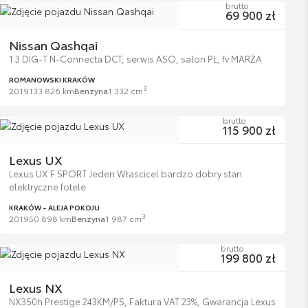
brutto
69 900 zł
Nissan Qashqai
1.3 DIG-T N-Connecta DCT, serwis ASO, salon PL, fv MARŻA
ROMANOWSKI KRAKÓW
3
2019
133 826 km
Benzyna
1 332 cm
brutto
115 900 zł
Lexus UX
Lexus UX F SPORT Jeden Włascicel bardzo dobry stan
elektryczne fotele
KRAKÓW - ALEJA POKOJU
3
2019
50 898 km
Benzyna
1 987 cm
brutto
199 800 zł
Lexus NX
NX350h Prestige 243KM/PS, Faktura VAT 23%, Gwarancja Lexus