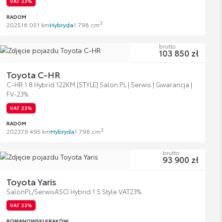
VAT 23%
RADOM
3
2025
16 051 km
Hybryda
1 798 cm
brutto
103 850 zł
Toyota C-HR
C-HR 1.8 Hybrid 122KM [STYLE] Salon PL | Serwis | Gwarancja |
FV-23%
VAT 23%
RADOM
3
2023
79 495 km
Hybryda
1 798 cm
brutto
93 900 zł
Toyota Yaris
SalonPL/SerwisASO Hybrid 1.5 Style VAT23%
VAT 23%
ROMANOWSKI KRAKÓW