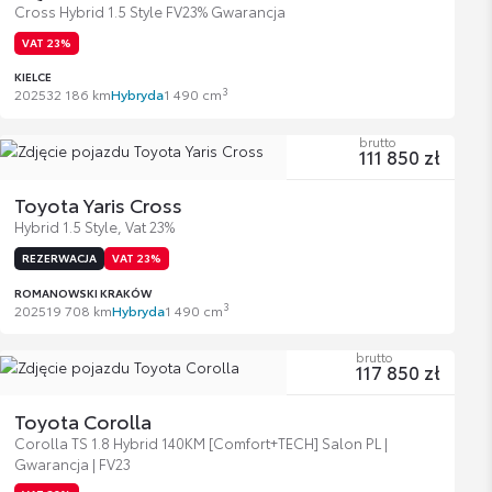
Cross Hybrid 1.5 Style FV23% Gwarancja
VAT 23%
KIELCE
3
2025
32 186 km
Hybryda
1 490 cm
brutto
111 850 zł
Toyota Yaris Cross
Hybrid 1.5 Style, Vat 23%
REZERWACJA
VAT 23%
ROMANOWSKI KRAKÓW
3
2025
19 708 km
Hybryda
1 490 cm
brutto
117 850 zł
Toyota Corolla
Corolla TS 1.8 Hybrid 140KM [Comfort+TECH] Salon PL |
Gwarancja | FV23