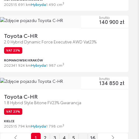
3
2025
15 691 km
Hybryda
1 490 cm
brutto
140 900 zł
Toyota C-HR
2.0 Hybrid Dynamic Force Executive AWD Vat23%
VAT 23%
ROMANOWSKI KRAKÓW
3
2023
41 924 km
Hybryda
1 987 cm
brutto
134 850 zł
Toyota C-HR
1.8 Hybrid Style Bitone FV23% Gwarancja
VAT 23%
KIELCE
3
2025
15 794 km
Hybryda
1 798 cm
1
2
3
4
5
…
16