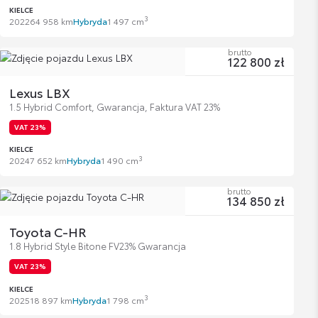
KIELCE
3
2022
64 958 km
Hybryda
1 497 cm
brutto
122 800 zł
Lexus LBX
1.5 Hybrid Comfort, Gwarancja, Faktura VAT 23%
VAT 23%
KIELCE
3
2024
7 652 km
Hybryda
1 490 cm
brutto
134 850 zł
Toyota C-HR
1.8 Hybrid Style Bitone FV23% Gwarancja
VAT 23%
KIELCE
3
2025
18 897 km
Hybryda
1 798 cm