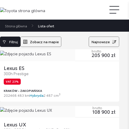
Strona główna
Lista ofert
Filtruj
Zobacz na mapie
Najnowsze
brutto
205 900 zł
Lexus ES
300h Prestige
VAT 23%
KRAKÓW - ZAKOPIAŃSKA
3
2024
68 483 km
Hybryda
2 487 cm
brutto
108 900 zł
Lexus UX