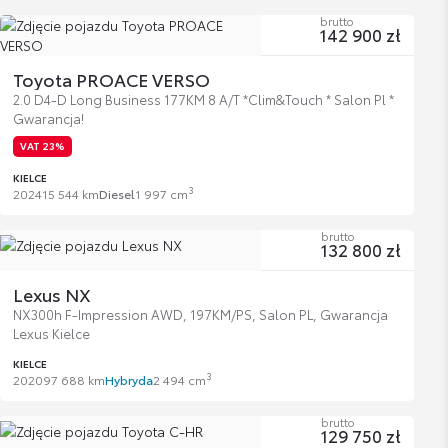
brutto
142 900 zł
Toyota PROACE VERSO
2.0 D4-D Long Business 177KM 8 A/T *Clim&Touch * Salon Pl *
Gwarancja!
VAT 23%
KIELCE
3
2024
15 544 km
Diesel
1 997 cm
brutto
132 800 zł
Lexus NX
NX300h F-Impression AWD, 197KM/PS, Salon PL, Gwarancja
Lexus Kielce
KIELCE
3
2020
97 688 km
Hybryda
2 494 cm
brutto
129 750 zł