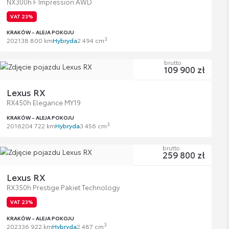
NX300h F Impression AWD
VAT 23%
KRAKÓW - ALEJA POKOJU
3
2021
38 800 km
Hybryda
2 494 cm
brutto
109 900 zł
Lexus RX
RX450h Elegance MY19
KRAKÓW - ALEJA POKOJU
3
2016
204 722 km
Hybryda
3 456 cm
brutto
259 800 zł
Lexus RX
RX350h Prestige Pakiet Technology
VAT 23%
KRAKÓW - ALEJA POKOJU
3
2023
36 922 km
Hybryda
2 487 cm