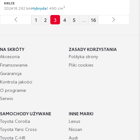
KIELCE
3
2024
18 292 km
Hybryda
1 490 cm
1
2
3
4
5
…
16
NA SKRÓTY
ZASADY KORZYSTANIA
Akcesoria
Polityka strony
Finansowanie
Pliki cookies
Gwarancja
Kontrola jakości
O programie
Serwis
SAMOCHODY UŻYWANE
INNE MARKI
Toyota Corolla
Lexus
Toyota Yaris Cross
Nissan
Toyota C-HR
Audi