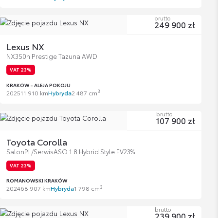
brutto
249 900 zł
Lexus NX
NX350h Prestige Tazuna AWD
VAT 23%
KRAKÓW - ALEJA POKOJU
3
2025
11 910 km
Hybryda
2 487 cm
brutto
107 900 zł
Toyota Corolla
SalonPL/SerwisASO 1.8 Hybrid Style FV23%
VAT 23%
ROMANOWSKI KRAKÓW
3
2024
68 907 km
Hybryda
1 798 cm
brutto
239 900 zł