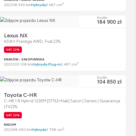
3
2023
38 930 km
Hybryda
2 487 cm
brutto
184 900 zł
Lexus NX
450h+ Prestige AWD, Fvat 23%
VAT 23%
KRAKÓW - ZAKOPIAŃSKA
3
2023
103 108 km
Hybryda Plug-in
2 487 cm
brutto
104 850 zł
Toyota C-HR
C-HR 1.8 Hybrid 122KM [STYLE+Hak] Salon | Serwis | Gwarancja
| FV23%
VAT 23%
RADOM
3
2023
68 060 km
Hybryda
1 798 cm