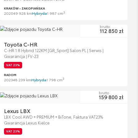
KRAKÓW - ZAKOPIAŃSKA
3
2020
49 928 km
Hybryda
1 987 cm
brutto
112 850 zł
Toyota C-HR
C-HR 1.8 Hybrid 122KM [GR_Sport] Salon PL | Serwis |
Gwarancja | FV-23
VAT 23%
RADOM
3
2023
48 239 km
Hybryda
1 798 cm
brutto
159 800 zł
Lexus LBX
LBX Cool AWD + PREMIUM + BiTone, Faktura VAT23%
Gwarancja Lexus Kielce
VAT 23%