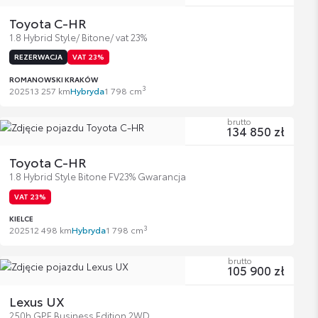
Toyota C-HR
1.8 Hybrid Style/ Bitone/ vat 23%
REZERWACJA
VAT 23%
ROMANOWSKI KRAKÓW
3
2025
13 257 km
Hybryda
1 798 cm
brutto
134 850 zł
Toyota C-HR
1.8 Hybrid Style Bitone FV23% Gwarancja
VAT 23%
KIELCE
3
2025
12 498 km
Hybryda
1 798 cm
brutto
105 900 zł
Lexus UX
250h GPF Business Edition 2WD