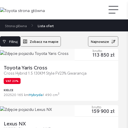
Strona główna
Lista ofert
Filtruj
Zobacz na mapie
Najnowsze
brutto
113 850 zł
Toyota Yaris Cross
Cross Hybrid 1.5 130KM Style FV23% Gwarancja
VAT 23%
KIELCE
3
2025
20 165 km
Hybryda
1 490 cm
brutto
159 900 zł
Lexus NX