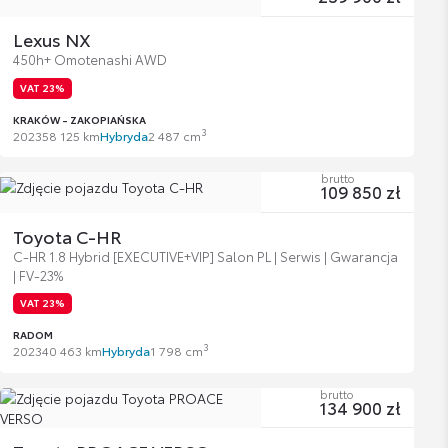
Lexus NX
450h+ Omotenashi AWD
VAT 23%
KRAKÓW - ZAKOPIAŃSKA
3
2023
58 125 km
Hybryda
2 487 cm
brutto
109 850 zł
Toyota C-HR
C-HR 1.8 Hybrid [EXECUTIVE+VIP] Salon PL | Serwis | Gwarancja
| FV-23%
VAT 23%
RADOM
3
2023
40 463 km
Hybryda
1 798 cm
brutto
134 900 zł