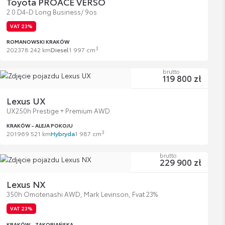
Toyota PROACE VERSO
2.0 D4-D Long Business/ 9os
VAT 23%
ROMANOWSKI KRAKÓW
3
2023
78 242 km
Diesel
1 997 cm
brutto
119 800 zł
Lexus UX
UX250h Prestige + Premium AWD
KRAKÓW - ALEJA POKOJU
3
2019
69 521 km
Hybryda
1 987 cm
brutto
229 900 zł
Lexus NX
350h Omotenashi AWD, Mark Levinson, Fvat 23%
VAT 23%
KRAKÓW - ZAKOPIAŃSKA