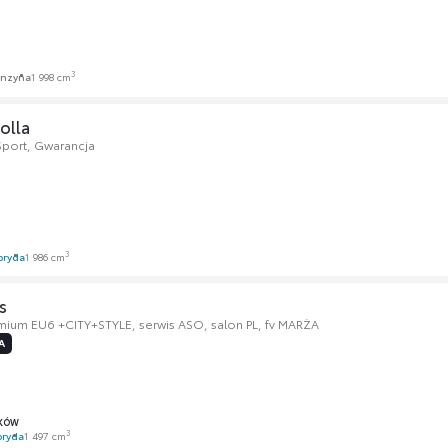
3
nzyna
1 998 cm
olla
Sport, Gwarancja
3
bryda
1 986 cm
s
mium EU6 +CITY+STYLE, serwis ASO, salon PL, fv MARŻA
A
KÓW
3
bryda
1 497 cm