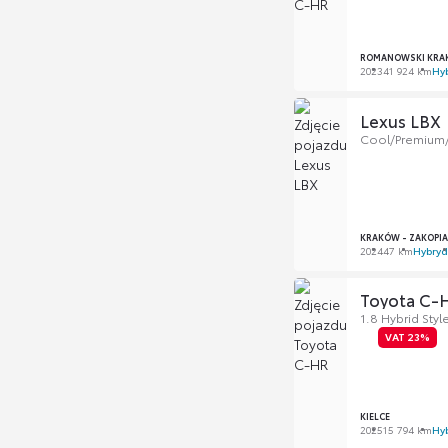
ROMANOWSKI KRA
2023
41 924 km
Hy
Lexus LBX
Cool/Premium
KRAKÓW - ZAKOPI
2024
47 km
Hybryd
Toyota C-
1.8 Hybrid Sty
VAT 23%
KIELCE
2025
15 794 km
Hy