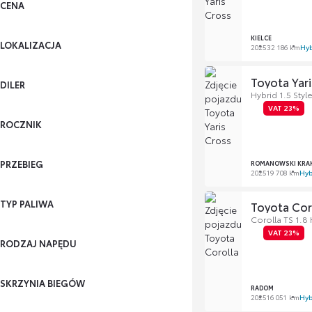
CENA
KIELCE
LOKALIZACJA
2025
32 186 km
Hy
Toyota Yari
DILER
Hybrid 1.5 Styl
VAT 23%
ROCZNIK
PRZEBIEG
ROMANOWSKI KRA
2025
19 708 km
Hyb
TYP PALIWA
Toyota Cor
Corolla TS 1.8
VAT 23%
RODZAJ NAPĘDU
SKRZYNIA BIEGÓW
RADOM
2025
16 051 km
Hyb