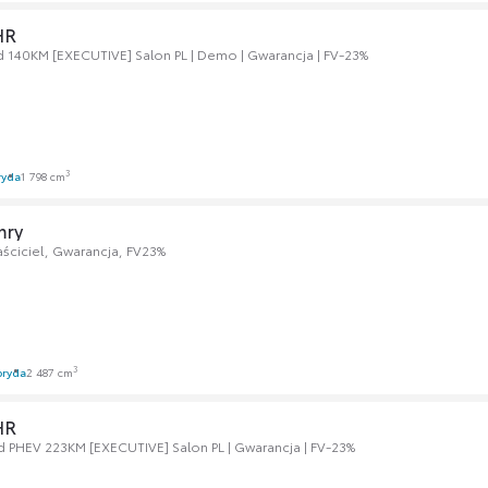
HR
d 140KM [EXECUTIVE] Salon PL | Demo | Gwarancja | FV-23%
3
ryda
1 798 cm
mry
łaściciel, Gwarancja, FV23%
3
bryda
2 487 cm
HR
d PHEV 223KM [EXECUTIVE] Salon PL | Gwarancja | FV-23%