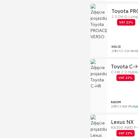
Toyota P
2.0 D4-D Long B
VAT 23%
KIELCE
2022
121 529 km
D
Toyota C-
C-HR 2.0 Hybri
VAT 23%
RADOM
2025
13 849 km
Hyb
Lexus NX
NX300 AWD F-S
VAT 23%