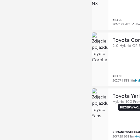
KIELCE
2016
129 425 km
Be
Toyota Cor
2.0 Hybrid GR 
KIELCE
2020
74 558 km
Hy
Toyota Yari
Hybrid 100 Pre
REZERWACJ
ROMANOWSKI KRA
2017
25 928 km
Hy