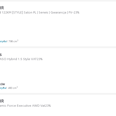
HR
 122KM [STYLE] Salon PL | Serwis | Gwarancja | FV-23%
3
bryda
1 798 cm
s
ASO Hybrid 1.5 Style VAT23%
KÓW
3
ryda
1 490 cm
HR
namic Force Executive AWD Vat23%