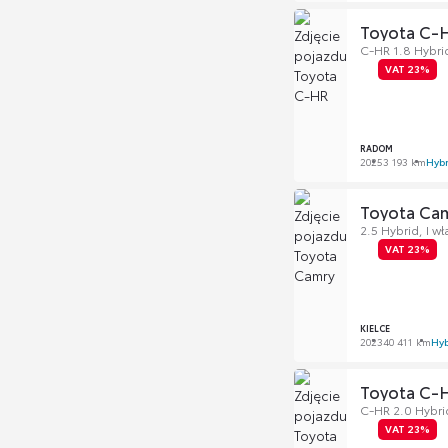
Toyota C-
C-HR 1.8 Hybri
VAT 23%
RADOM
2025
3 193 km
Hyb
Toyota Ca
2.5 Hybrid, I w
VAT 23%
KIELCE
2023
40 411 km
Hy
Toyota C-
C-HR 2.0 Hybri
VAT 23%