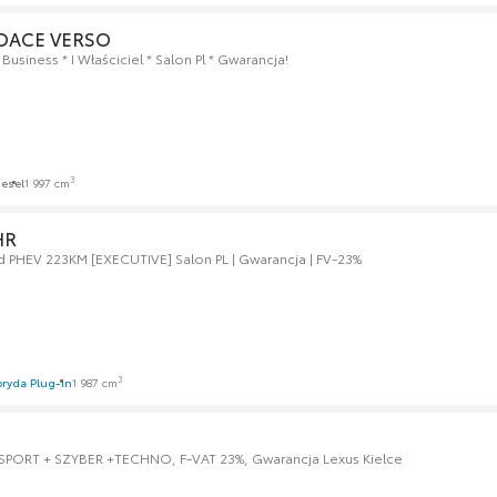
ROACE VERSO
usiness * I Właściciel * Salon Pl * Gwarancja!
3
iesel
1 997 cm
HR
d PHEV 223KM [EXECUTIVE] Salon PL | Gwarancja | FV-23%
3
ryda Plug-in
1 987 cm
PORT + SZYBER +TECHNO, F-VAT 23%, Gwarancja Lexus Kielce