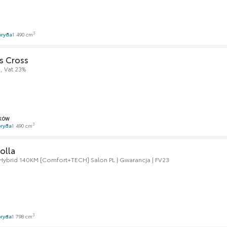
3
bryda
1 490 cm
s Cross
e, Vat 23%
KÓW
3
ryda
1 490 cm
olla
 Hybrid 140KM [Comfort+TECH] Salon PL | Gwarancja | FV23
3
ryda
1 798 cm