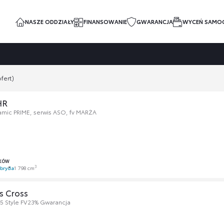
NASZE ODDZIAŁY
FINANSOWANIE
GWARANCJA
WYCEŃ SAMO
fert)
HR
amic PRIME, serwis ASO, fv MARŻA
KÓW
3
bryda
1 798 cm
s Cross
.5 Style FV23% Gwarancja