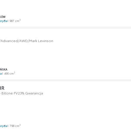
KÓW
3
bryda
1 987 cm
/Advanced/AWD/Mark Levinson
AŃSKA
3
a
1 490 cm
HR
le Bitone FV23% Gwarancja
3
bryda
1 798 cm