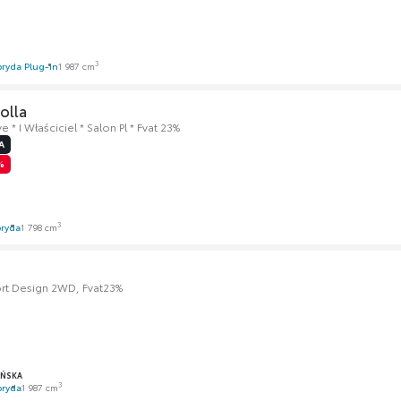
3
ryda Plug-in
1 987 cm
olla
e * I Właściciel * Salon Pl * Fvat 23%
A
%
3
ryda
1 798 cm
rt Design 2WD, Fvat23%
AŃSKA
3
bryda
1 987 cm