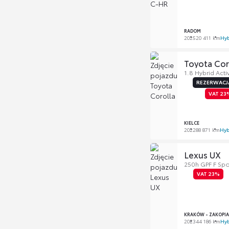
RADOM
2025
20 411 km
Hyb
Toyota Cor
1.8 Hybrid Activ
REZERWACJ
VAT 23
KIELCE
2022
88 871 km
Hyb
Lexus UX
250h GPF F Spo
VAT 23%
KRAKÓW - ZAKOPI
2023
44 186 km
Hy