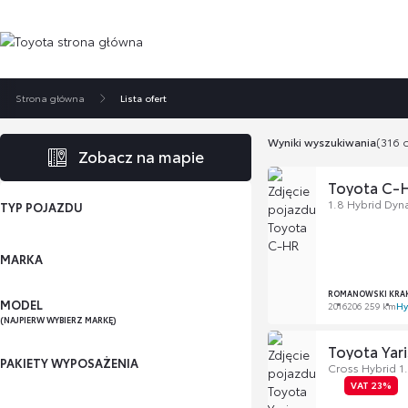
Strona główna
Lista ofert
Wyniki wyszukiwania
(316 o
Zobacz na mapie
Toyota C-
1.8 Hybrid Dyn
TYP POJAZDU
MARKA
ROMANOWSKI KRA
MODEL
2016
206 259 km
Hy
(NAJPIERW WYBIERZ MARKĘ)
Toyota Yari
PAKIETY WYPOSAŻENIA
Cross Hybrid 1
VAT 23%