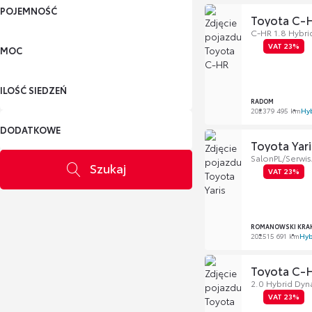
POJEMNOŚĆ
Toyota C-
C-HR 1.8 Hybrid
VAT 23%
MOC
ILOŚĆ SIEDZEŃ
RADOM
2023
79 495 km
Hy
DODATKOWE
Toyota Yari
SalonPL/Serwis
Szukaj
VAT 23%
ROMANOWSKI KRA
2025
15 691 km
Hyb
Toyota C-
2.0 Hybrid Dy
VAT 23%