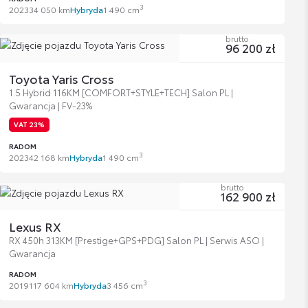
3
2023
34 050 km
Hybryda
1 490 cm
brutto
96 200 zł
Toyota Yaris Cross
1.5 Hybrid 116KM [COMFORT+STYLE+TECH] Salon PL |
Gwarancja | FV-23%
VAT 23%
RADOM
3
2023
42 168 km
Hybryda
1 490 cm
brutto
162 900 zł
Lexus RX
RX 450h 313KM [Prestige+GPS+PDG] Salon PL | Serwis ASO |
Gwarancja
RADOM
3
2019
117 604 km
Hybryda
3 456 cm