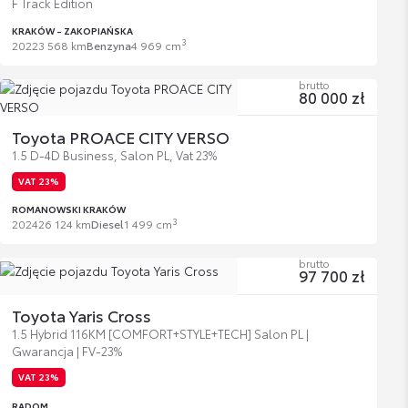
F Track Edition
KRAKÓW - ZAKOPIAŃSKA
3
2022
3 568 km
Benzyna
4 969 cm
brutto
80 000 zł
Toyota PROACE CITY VERSO
1.5 D-4D Business, Salon PL, Vat 23%
VAT 23%
ROMANOWSKI KRAKÓW
3
2024
26 124 km
Diesel
1 499 cm
brutto
97 700 zł
Toyota Yaris Cross
1.5 Hybrid 116KM [COMFORT+STYLE+TECH] Salon PL |
Gwarancja | FV-23%
VAT 23%
RADOM