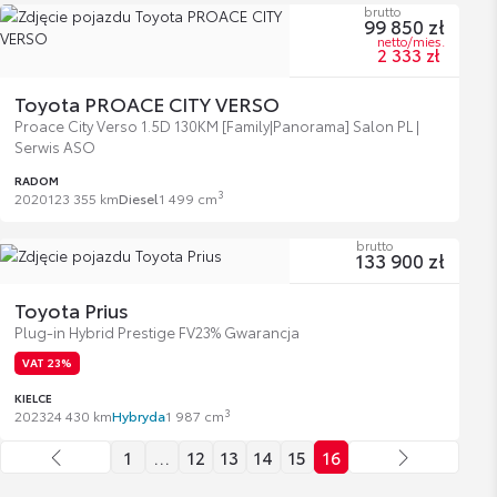
brutto
99 850 zł
netto/mies.
2 333 zł
Toyota PROACE CITY VERSO
Proace City Verso 1.5D 130KM [Family|Panorama] Salon PL |
Serwis ASO
RADOM
3
2020
123 355 km
Diesel
1 499 cm
brutto
133 900 zł
Toyota Prius
Plug-in Hybrid Prestige FV23% Gwarancja
VAT 23%
KIELCE
3
2023
24 430 km
Hybryda
1 987 cm
1
…
12
13
14
15
16