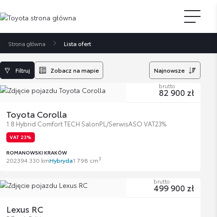
Strona główna
Lista ofert
Filtruj
Zobacz na mapie
Najnowsze
brutto
82 900 zł
Toyota Corolla
1.8 Hybrid Comfort TECH SalonPL/SerwisASO VAT23%
VAT 23%
ROMANOWSKI KRAKÓW
3
2023
94 330 km
Hybryda
1 798 cm
brutto
499 900 zł
Lexus RC