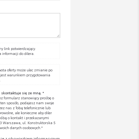
y link potwierdzający.
a informacji do dilera.
wota oferty może ulec zmianie po
 jest warunkiem przygotowania
.
 skontaktuje się ze mną. *
z formularz stanowiący prośbę o
W ten sposób, podajesz nam swoje
z nas z Tobą telefonicznie lub
owolne, ale konieczne aby diler
ośbą o kontakt i przekazanymi
673 Warszawa, ul. Konstruktorska 5
Twoich danych osobowych.*
się z obowiązkiem informacyjnym