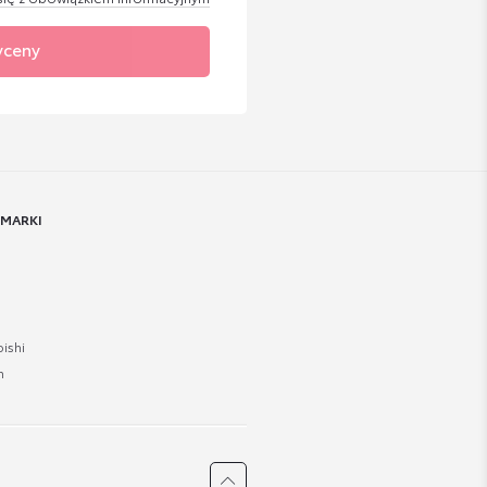
yceny
 MARKI
ishi
n