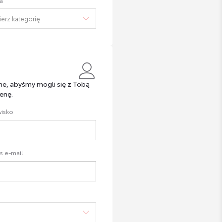
a
ne, abyśmy mogli się z Tobą
enę.
isko
s e-mail