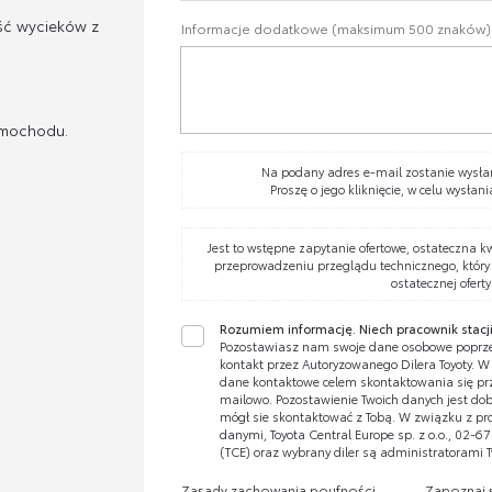
ść wycieków z
Informacje dodatkowe (maksimum 500 znaków)
amochodu.
Na podany adres e-mail zostanie wysłan
Proszę o jego kliknięcie, w celu wysłani
Jest to wstępne zapytanie ofertowe, ostateczna k
przeprowadzeniu przeglądu technicznego, który
ostatecznej oferty
Rozumiem informację. Niech pracownik stacji
Pozostawiasz nam swoje dane osobowe poprze
kontakt przez Autoryzowanego Dilera Toyoty. 
dane kontaktowe celem skontaktowania się prze
mailowo. Pozostawienie Twoich danych jest dobr
mógł sie skontaktować z Tobą. W związku z pr
danymi, Toyota Central Europe sp. z o.o., 02-
(TCE) oraz wybrany diler są administratorami 
Zasady zachowania poufności
Zapoznaj 