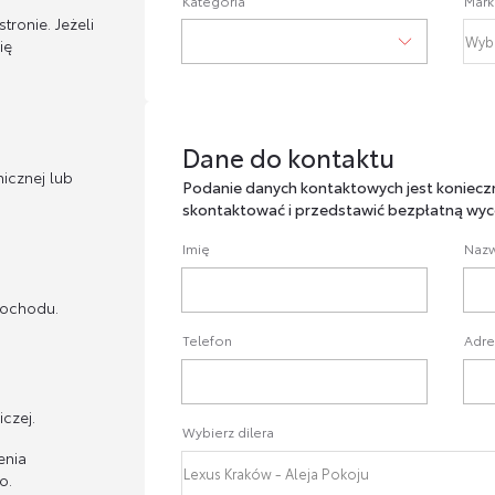
Kategoria
Mark
ronie. Jeżeli
ię
Dane do kontaktu
Dane do kontaktu
icznej lub
Podanie danych kontaktowych jest koniecz
skontaktować i przedstawić bezpłatną wyc
Imię
Nazw
mochodu.
Telefon
Adre
czej.
Wybierz dilera
enia
o.