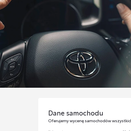
Dane samochodu
Dane samochodu
Oferujemy wycenę samochodów wszystkic