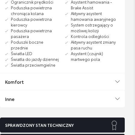
Ogranicznik prędkości
Asystent hamowania -
Poduszka powietrzna
Brake Assist
chroniąca kolana
Aktywny asystent
Poduszka powietrzna
hamowania awaryjnego
kierowcy
System ostrzegający o
Poduszka powietrzna
możliwej kolizji
pasażera
Kontrola odległości
Poduszki boczne
Aktywny asystent zmiany
przednie
pasa ruchu
Światła LED
Asystent (czujnik)
Światła do jazdy dziennej
martwego pola
Światła przeciwmgielne
Komfort
Inne
SPRAWDZONY STAN TECHNICZNY