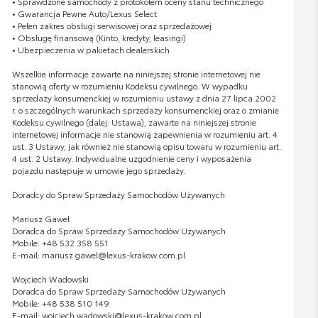
• Sprawdzone samochody z protokołem oceny stanu technicznego
• Gwarancja Pewne Auto/Lexus Select
• Pełen zakres obsługi serwisowej oraz sprzedażowej
• Obsługę finansową (Kinto, kredyty, leasingi)
• Ubezpieczenia w pakietach dealerskich
Wszelkie informacje zawarte na niniejszej stronie internetowej nie
stanowią oferty w rozumieniu Kodeksu cywilnego. W wypadku
sprzedaży konsumenckiej w rozumieniu ustawy z dnia 27 lipca 2002
r. o szczególnych warunkach sprzedaży konsumenckiej oraz o zmianie
Kodeksu cywilnego (dalej: Ustawa), zawarte na niniejszej stronie
internetowej informacje nie stanowią zapewnienia w rozumieniu art. 4
ust. 3 Ustawy, jak również nie stanowią opisu towaru w rozumieniu art.
4 ust. 2 Ustawy. Indywidualne uzgodnienie ceny i wyposażenia
pojazdu następuje w umowie jego sprzedaży.
Doradcy do Spraw Sprzedaży Samochodów Używanych
Mariusz Gaweł
Doradca do Spraw Sprzedaży Samochodów Używanych
Mobile: +48 532 358 551
E-mail: mariusz.gawel@lexus-krakow.com.pl
Wojciech Wadowski
Doradca do Spraw Sprzedaży Samochodów Używanych
Mobile: +48 538 510 149
E-mail: wojciech.wadowski@lexus-krakow.com.pl