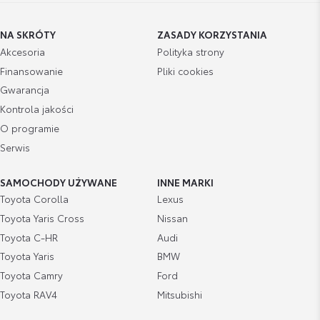
NA SKRÓTY
ZASADY KORZYSTANIA
Akcesoria
Polityka strony
Finansowanie
Pliki cookies
Artur Urban
Gwarancja
Doradca ds. Sprzedaży i Odkupu Samochodów Używanych
Kontrola jakości
O programie
Wyświetl numer
Serwis
artur.urban@lexus-krakow.com.pl
SAMOCHODY UŻYWANE
INNE MARKI
Toyota Corolla
Lexus
Toyota Yaris Cross
Nissan
Toyota C-HR
Audi
Łukasz Trzos
Specjalista ds. Odkupu Samochodów Używanych
Toyota Yaris
BMW
Toyota Camry
Ford
Toyota RAV4
Mitsubishi
Wyświetl numer
lukasz.trzos@toyota.radom.pl