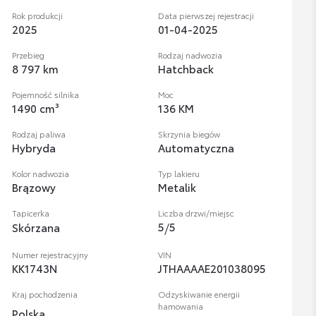
Rok produkcji
Data pierwszej rejestracji
2025
01-04-2025
Przebieg
Rodzaj nadwozia
8 797 km
Hatchback
Pojemność silnika
Moc
1490 cm³
136 KM
Rodzaj paliwa
Skrzynia biegów
Hybryda
Automatyczna
Kolor nadwozia
Typ lakieru
Brązowy
Metalik
Tapicerka
Liczba drzwi/miejsc
5
/
5
Skórzana
Numer rejestracyjny
VIN
KK1743N
JTHAAAAE201038095
Kraj pochodzenia
Odzyskiwanie energii
hamowania
Polska