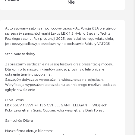
Nie
Autoryzowany salon samochodowy Lexus - Al. Pokoju 63A oferuje do
sprzedaży samochód marki Lexus LBX 1.5 Hybrid Elegant Tech z
Polskiego salonu. Rok produkcji 2025, posiadał jednego właściciela,
jest bezwypadkowy, sprzedawany na podstawie Faktury VAT23%
Stan bardzo dobry.
Zapraszamy serdecznie na jazdę testową oraz prezentację modelu.
Dla komfortu naszych klientów bardzo prosimy o telefoniczne
ustalenie terminu spotkania.
Szczegóły dotyczące wyposażenia widoczne są na zdjęciach.
Weryfikacja wyposażenia oraz stanu technicznego możliwa podczas
oględzin w Salonie.
Opis Lexus
LBX 5SUV 1,5VVTI+H136 CVT ELEGANT [ELEGANT_FWD|Tech]
Kolor zewnętrzny Sonic Copper, kolor wewnętrzny Dark Forest
Samochód Dilera
Nasza firma oferuje klientom: