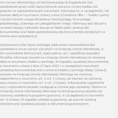
nie stanowi rekomendacji ani też kierowanego do kogokolwiek (lub
jakiejkolwiek grupy osób) zaproszenia do zawarcia umowy kredytu lub
pożyczki na zaprezentowanych warunkach. Informacja ta, w szczególności, nie
stanowi oferty w rozumieniu Ustawy z dnia 23 kwietnia 1964 r. – Kodeks cywilny
i nie jest również usługą doradztwa inwestycyjnego, finansowego,
podatkowego, prawnego ani jakiegokolwiek innego. Informacja jest aktualna
Kacper Dobosz
na dzień bieżący. Kalkulator bazuje na Tabeli opłat i prowizji dla
konsumentów oraz Tabeli oprocentowania dla konsumentów dostępnych na
Specjalista ds. Odkupu Samochodów Używanych
stronie www.toyotabank.pl
Autoryzowany Diler Toyoty zastrzega sobie prawo wprowadzenia bez
uprzedzenia zmian danych zawartych na niniejszej stronie internetowej, w
Wyświetl numer
tym parametrów technicznych, wyposażenia, cen i specyfikacji pojazdów.
kacper.dobosz@toyota.radom.pl
Wszelkie informacje zawarte na niniejszej stronie internetowej nie stanowią
oferty w rozumieniu Kodeksu cywilnego. W wypadku sprzedaży konsumenckiej
w rozumieniu ustawy z dnia 27 lipca 2002 r. o szczególnych warunkach
sprzedaży konsumenckiej oraz o zmianie Kodeksu cywilnego (dalej: Ustawa),
zawarte na niniejszej stronie internetowej informacje nie stanowią
zapewnienia w rozumieniu art. 4 ust. 3 Ustawy, jak również nie stanowią
opisu towaru w rozumieniu art. 4 ust. 2 Ustawy. Indywidualne uzgodnienie
ceny i wyposażenia pojazdu następuje w umowie jego sprzedaży. Podane na
Grzegorz Bubniak
niniejszej stronie internetowej informacje na temat gwarancji pojazdu nie
stanowią udzielenia kupującemu gwarancji, w szczególności w rozumieniu
art. 13 Ustawy. W wypadku udzielenia gwarancji, jej warunki zostaną
określone przy sprzedaży pojazdu w dokumencie gwarancyjnym.
Wyświetl numer
grzegorz.bubniak@lexus-krakow.com.pl