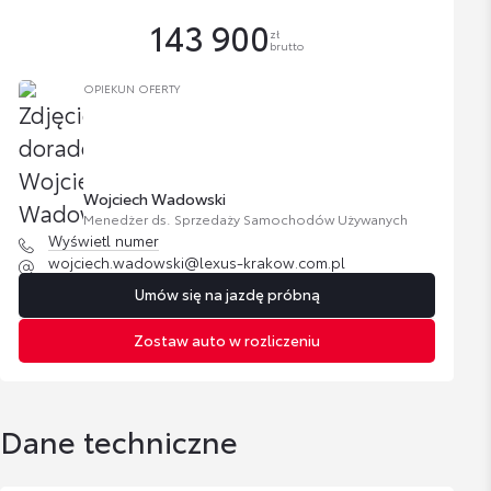
143 900
zł
brutto
OPIEKUN OFERTY
Wojciech Wadowski
Menedżer ds. Sprzedaży Samochodów Używanych
Wyświetl numer
wojciech.wadowski@lexus-krakow.com.pl
Umów się na jazdę próbną
Zostaw auto w rozliczeniu
Dane techniczne