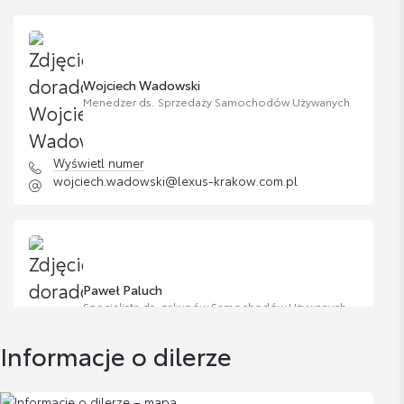
Wojciech Wadowski
Menedżer ds. Sprzedaży Samochodów Używanych
Wyświetl numer
wojciech.wadowski@lexus-krakow.com.pl
Paweł Paluch
Specjalista ds. zakupów Samochodów Używanych
Informacje o dilerze
Wyświetl numer
pawel.paluch@lexus-krakow.com.pl