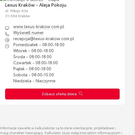
Lexus Kraków - Aleja Pokoju
al. Pokoju 63a
31-564 Kraków
www.lexus-krakow.com.pl
Mateusz Kopeć
Wyświetl numer
Doradca ds. sprzedazy
recepcja@lexus-krakow.com.pl
Poniedziałek - 08:00-18:00
Wtorek - 08:00-18:00
Wyświetl numer
Środa - 08:00-18:00
uzywane@toyota.radom.pl
Czwartek - 08:00-18:00
Piątek - 08:00-18:00
Sobota - 08:00-15:00
Niedziela - Nieczynne
Zobacz ofertę dilera
Mariusz Gaweł
Doradca ds. sprzedaży samochodów używanych.
Wyświetl numer
Informacje zawarte w kalkulatorze są to dane orientacyjne, przykładowe i
mariusz.gawel@lexus-krakow.com.pl
mają charakter niewiążący. Kalkulator służy wyłącznie celom informacyjnym i