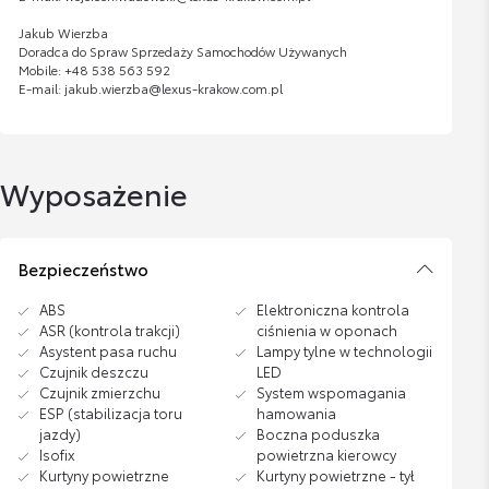
Jakub Wierzba
Doradca do Spraw Sprzedaży Samochodów Używanych
Mobile: +48 538 563 592
E-mail: jakub.wierzba@lexus-krakow.com.pl
Wyposażenie
Bezpieczeństwo
ABS
Elektroniczna kontrola
ASR (kontrola trakcji)
ciśnienia w oponach
Asystent pasa ruchu
Lampy tylne w technologii
Czujnik deszczu
LED
Czujnik zmierzchu
System wspomagania
ESP (stabilizacja toru
hamowania
jazdy)
Boczna poduszka
Isofix
powietrzna kierowcy
Kurtyny powietrzne
Kurtyny powietrzne - tył