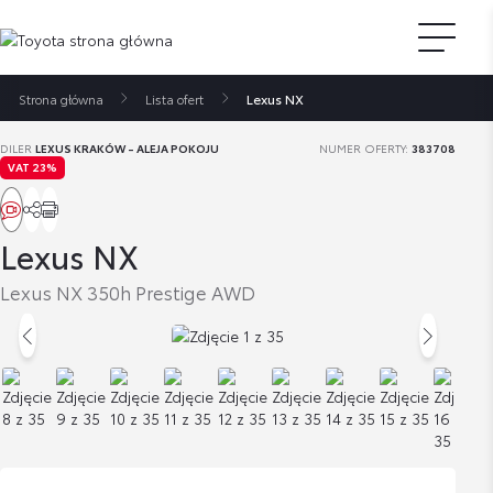
Strona główna
Lista ofert
Lexus NX
DILER
LEXUS KRAKÓW - ALEJA POKOJU
NUMER OFERTY:
383708
VAT 23%
Lexus NX
Lexus NX 350h Prestige AWD