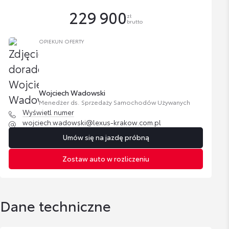
229 900
zł
brutto
OPIEKUN OFERTY
Wojciech Wadowski
Menedżer ds. Sprzedaży Samochodów Używanych
Wyświetl numer
wojciech.wadowski@lexus-krakow.com.pl
Umów się na jazdę próbną
Zostaw auto w rozliczeniu
Dane techniczne