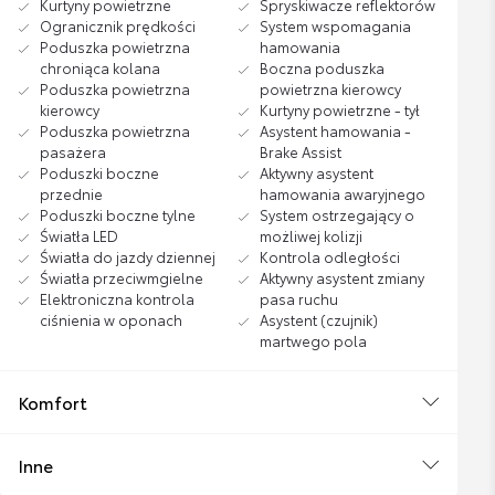
Kurtyny powietrzne
Spryskiwacze reflektorów
Ogranicznik prędkości
System wspomagania
Poduszka powietrzna
hamowania
chroniąca kolana
Boczna poduszka
Poduszka powietrzna
powietrzna kierowcy
kierowcy
Kurtyny powietrzne - tył
Poduszka powietrzna
Asystent hamowania -
pasażera
Brake Assist
Poduszki boczne
Aktywny asystent
przednie
hamowania awaryjnego
Poduszki boczne tylne
System ostrzegający o
Światła LED
możliwej kolizji
Światła do jazdy dziennej
Kontrola odległości
Światła przeciwmgielne
Aktywny asystent zmiany
Elektroniczna kontrola
pasa ruchu
ciśnienia w oponach
Asystent (czujnik)
martwego pola
Komfort
Inne