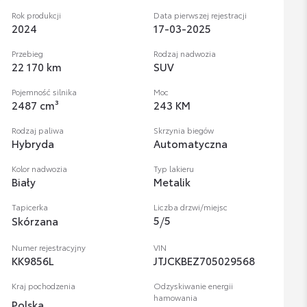
Rok produkcji
Data pierwszej rejestracji
2024
17-03-2025
Przebieg
Rodzaj nadwozia
22 170 km
SUV
Pojemność silnika
Moc
2487 cm³
243 KM
Rodzaj paliwa
Skrzynia biegów
Hybryda
Automatyczna
Kolor nadwozia
Typ lakieru
Biały
Metalik
Tapicerka
Liczba drzwi/miejsc
5
/
5
Skórzana
Numer rejestracyjny
VIN
KK9856L
JTJCKBEZ705029568
Kraj pochodzenia
Odzyskiwanie energii
hamowania
Polska