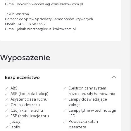
E-mail: wojciech.wadowski@lexus-krakow.com.pl
Jakub Wierzba
Doradca do Spraw Sprzedaży Samochodów Używanych
Mobile: +48 538 563 592
E-mail: jakub.wierzba@lexus-krakow.com.pl
Wyposażenie
Bezpieczeństwo
ABS
Elektroniczny system
ASR (kontrola trakcji)
rozdziału siły hamowania
Asystent pasa ruchu
Lampy doświetlające
Czujnik deszczu
zakręt
Czujnik zmierzchu
Lampy tylne w technologii
ESP (stabilizacja toru
LED
jazdy)
Poduszka kolan
Isofix
pasażera