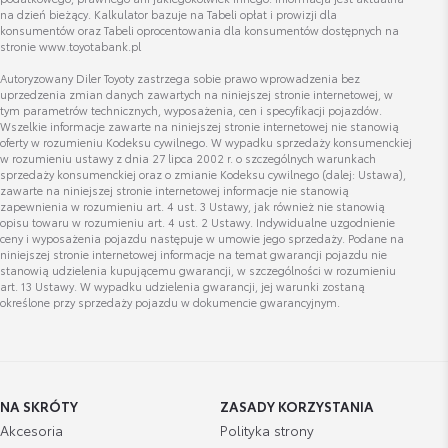
Zobacz szczegóły
3 350,00 zł
Kacper Dobosz
na dzień bieżący. Kalkulator bazuje na Tabeli opłat i prowizji dla
konsumentów oraz Tabeli oprocentowania dla konsumentów dostępnych na
Specjalista ds. Odkupu Samochodów Używanych
stronie www.toyotabank.pl
Bagażnik Dachowy Lexus L
Autoryzowany Diler Toyoty zastrzega sobie prawo wprowadzenia bez
uprzedzenia zmian danych zawartych na niniejszej stronie internetowej, w
Cena brutto
Wyświetl numer
Zobacz szczegóły
tym parametrów technicznych, wyposażenia, cen i specyfikacji pojazdów.
3 700,00 zł
kacper.dobosz@toyota.radom.pl
Wszelkie informacje zawarte na niniejszej stronie internetowej nie stanowią
oferty w rozumieniu Kodeksu cywilnego. W wypadku sprzedaży konsumenckiej
w rozumieniu ustawy z dnia 27 lipca 2002 r. o szczególnych warunkach
sprzedaży konsumenckiej oraz o zmianie Kodeksu cywilnego (dalej: Ustawa),
Bagażnik Dachowy Lexus XL
zawarte na niniejszej stronie internetowej informacje nie stanowią
zapewnienia w rozumieniu art. 4 ust. 3 Ustawy, jak również nie stanowią
Cena brutto
Zobacz szczegóły
opisu towaru w rozumieniu art. 4 ust. 2 Ustawy. Indywidualne uzgodnienie
4 249,99 zł
ceny i wyposażenia pojazdu następuje w umowie jego sprzedaży. Podane na
Grzegorz Bubniak
niniejszej stronie internetowej informacje na temat gwarancji pojazdu nie
stanowią udzielenia kupującemu gwarancji, w szczególności w rozumieniu
Bagażnik Dachowy Lexus Alpine
art. 13 Ustawy. W wypadku udzielenia gwarancji, jej warunki zostaną
określone przy sprzedaży pojazdu w dokumencie gwarancyjnym.
Cena brutto
Zobacz szczegóły
Wyświetl numer
5 300,00 zł
grzegorz.bubniak@lexus-krakow.com.pl
dachowy uchwyt rowerowy
NA SKRÓTY
ZASADY KORZYSTANIA
Cena brutto
Akcesoria
Polityka strony
Zobacz szczegóły
872,00 zł