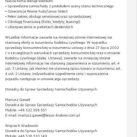
Nasza firma oferuje klientom:
• Sprawdzone samochody z protokołem oceny stanu technicznego
• Gwarancja Pewne Auto/Lexus Select
• Pełen zakres obsługi serwisowej oraz sprzedażowej
• Obsługę finansową (Kinto, kredyty, leasingi)
• Ubezpieczenia w pakietach dealerskich
Wszelkie informacje zawarte na niniejszej stronie internetowej nie
stanowią oferty w rozumieniu Kodeksu cywilnego. W wypadku
sprzedaży konsumenckiej w rozumieniu ustawy z dnia 27 lipca 2002
r. o szczególnych warunkach sprzedaży konsumenckiej oraz o zmianie
Kodeksu cywilnego (dalej: Ustawa), zawarte na niniejszej stronie
internetowej informacje nie stanowią zapewnienia w rozumieniu art. 4
ust. 3 Ustawy, jak również nie stanowią opisu towaru w rozumieniu art.
4 ust. 2 Ustawy. Indywidualne uzgodnienie ceny i wyposażenia
pojazdu następuje w umowie jego sprzedaży.
Doradcy do Spraw Sprzedaży Samochodów Używanych
Mariusz Gaweł
Doradca do Spraw Sprzedaży Samochodów Używanych
Mobile: +48 532 358 551
E-mail: mariusz.gawel@lexus-krakow.com.pl
Wojciech Wadowski
Doradca do Spraw Sprzedaży Samochodów Używanych
Mobile: +48 538 510 149