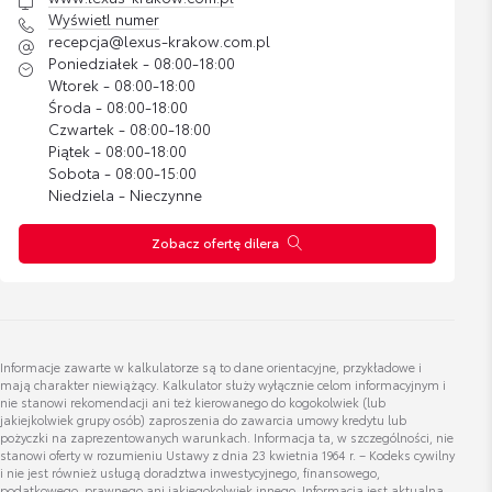
Mateusz Kopeć
Cena brutto
Wyświetl numer
Zobacz szczegóły
420,54 zł
Doradca ds. sprzedazy
recepcja@lexus-krakow.com.pl
Poniedziałek - 08:00-18:00
Wtorek - 08:00-18:00
Organizer
Wyświetl numer
Środa - 08:00-18:00
uzywane@toyota.radom.pl
Czwartek - 08:00-18:00
Cena brutto
Zobacz szczegóły
459,82 zł
Piątek - 08:00-18:00
Sobota - 08:00-15:00
Niedziela - Nieczynne
Folia ochronna klamek drzwi
Zobacz ofertę dilera
Cena brutto
Zobacz szczegóły
Mariusz Gaweł
108,30 zł
Doradca ds. sprzedaży samochodów używanych.
Belki dachowe
Wyświetl numer
Cena brutto
Informacje zawarte w kalkulatorze są to dane orientacyjne, przykładowe i
Zobacz szczegóły
mariusz.gawel@lexus-krakow.com.pl
1 401,86 zł
mają charakter niewiążący. Kalkulator służy wyłącznie celom informacyjnym i
nie stanowi rekomendacji ani też kierowanego do kogokolwiek (lub
jakiejkolwiek grupy osób) zaproszenia do zawarcia umowy kredytu lub
pożyczki na zaprezentowanych warunkach. Informacja ta, w szczególności, nie
Bagażnik Dachowy Lexus M
stanowi oferty w rozumieniu Ustawy z dnia 23 kwietnia 1964 r. – Kodeks cywilny
i nie jest również usługą doradztwa inwestycyjnego, finansowego,
Cena brutto
podatkowego, prawnego ani jakiegokolwiek innego. Informacja jest aktualna