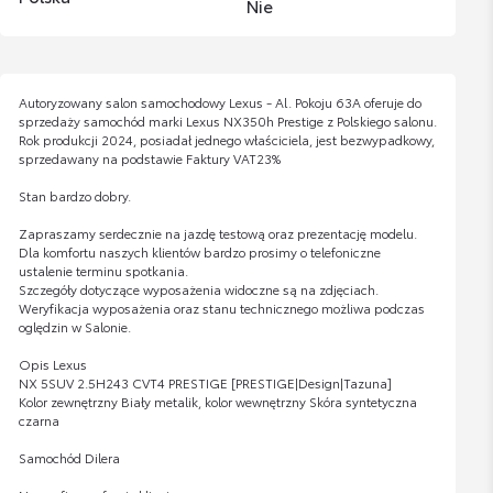
Nie
Autoryzowany salon samochodowy Lexus - Al. Pokoju 63A oferuje do
sprzedaży samochód marki Lexus NX350h Prestige z Polskiego salonu.
Rok produkcji 2024, posiadał jednego właściciela, jest bezwypadkowy,
sprzedawany na podstawie Faktury VAT23%
Stan bardzo dobry.
Zapraszamy serdecznie na jazdę testową oraz prezentację modelu.
Dla komfortu naszych klientów bardzo prosimy o telefoniczne
ustalenie terminu spotkania.
Szczegóły dotyczące wyposażenia widoczne są na zdjęciach.
Weryfikacja wyposażenia oraz stanu technicznego możliwa podczas
oględzin w Salonie.
Opis Lexus
NX 5SUV 2.5H243 CVT4 PRESTIGE [PRESTIGE|Design|Tazuna]
Kolor zewnętrzny Biały metalik, kolor wewnętrzny Skóra syntetyczna
czarna
Samochód Dilera