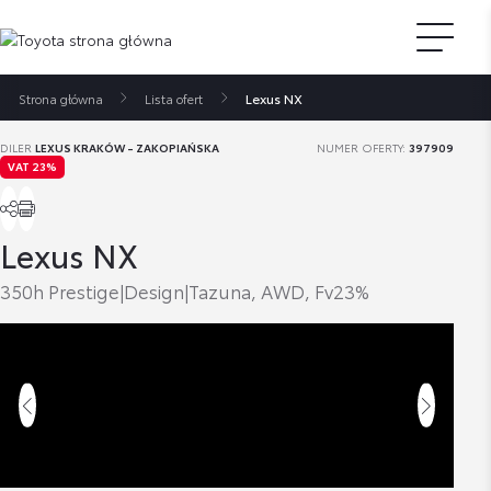
Strona główna
Lista ofert
Lexus NX
DILER
LEXUS KRAKÓW - ZAKOPIAŃSKA
NUMER OFERTY:
397909
VAT 23%
Lexus NX
350h Prestige|Design|Tazuna, AWD, Fv23%