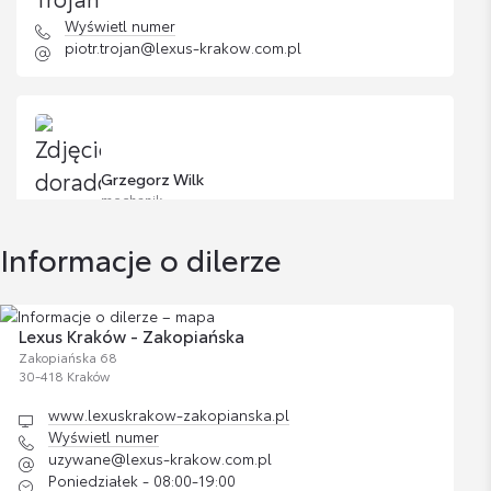
Wyświetl numer
Dywaniki gumowe
piotr.trojan@lexus-krakow.com.pl
Cena brutto
Zobacz szczegóły
526,56 zł
Dywaniki tekstylne
Grzegorz Wilk
Cena brutto
mechanik
Zobacz szczegóły
524,89 zł
Informacje o dilerze
Wyświetl numer
Siatka bagażnika pozioma
grzegorz.wilk@itoyota.pl
Cena brutto
Zobacz szczegóły
420,54 zł
Lexus Kraków - Zakopiańska
Zakopiańska 68
30-418 Kraków
Siatka bagażnika pionowa
www.lexuskrakow-zakopianska.pl
Sebastian Maj
Cena brutto
Wyświetl numer
Zobacz szczegóły
420,54 zł
mechanik
uzywane@lexus-krakow.com.pl
Poniedziałek - 08:00-19:00