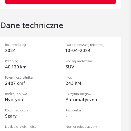
Dane techniczne
Rok produkcji
Data pierwszej rejestracji
2024
10-04-2024
Przebieg
Rodzaj nadwozia
40 130 km
SUV
Pojemność silnika
Moc
2487 cm³
243 KM
Rodzaj paliwa
Skrzynia biegów
Hybryda
Automatyczna
Kolor nadwozia
Tapicerka
Szary
-
Liczba drzwi/miejsc
Numer rejestracyjny