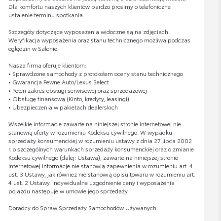
Dla komfortu naszych klientów bardzo prosimy o telefoniczne
ustalenie terminu spotkania.
Szczegóły dotyczące wyposażenia widoczne są na zdjęciach.
Weryfikacja wyposażenia oraz stanu technicznego możliwa podczas
oględzin w Salonie.
Nasza firma oferuje klientom:
• Sprawdzone samochody z protokołem oceny stanu technicznego
• Gwarancja Pewne Auto/Lexus Select
• Pełen zakres obsługi serwisowej oraz sprzedażowej
• Obsługę finansową (Kinto, kredyty, leasingi)
• Ubezpieczenia w pakietach dealerskich
Wszelkie informacje zawarte na niniejszej stronie internetowej nie
stanowią oferty w rozumieniu Kodeksu cywilnego. W wypadku
sprzedaży konsumenckiej w rozumieniu ustawy z dnia 27 lipca 2002
r. o szczególnych warunkach sprzedaży konsumenckiej oraz o zmianie
Kodeksu cywilnego (dalej: Ustawa), zawarte na niniejszej stronie
internetowej informacje nie stanowią zapewnienia w rozumieniu art. 4
ust. 3 Ustawy, jak również nie stanowią opisu towaru w rozumieniu art.
4 ust. 2 Ustawy. Indywidualne uzgodnienie ceny i wyposażenia
pojazdu następuje w umowie jego sprzedaży.
Doradcy do Spraw Sprzedaży Samochodów Używanych