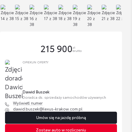
215 900
zł
brutto
OPIEKUN OFERTY
Dawid Buszek
Doradca ds. sprzedaży samochodów używanych
Wyświetl numer
dawid.buszek@lexus-krakow.com.pl
Umów się na jazdę próbną
Zostaw auto w rozliczeniu