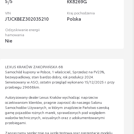
5
/
5
KK8269G
VIN
Kraj pochodzenia
JTJCKBEZ302035210
Polska
Odzyskiwanie energii
hamowania
Nie
LEXUS KRAKÓW ZAKOPIAŃSKA 68
Samochód kupiony w Polsce, 1 właściciel, Sprzedaż na FV23%,
bezwypadkowy, stan bardzo dobry, rok produkcji 2024.
Serwisowany w ASO, ostatni przegląd wykonano 15/12/2025 r. przy
przebiegu 29668km.
Autoryzowany dealer Lexus Kraków wychodząc naprzeciw
oczekiwaniom klientów, pragnie zaprosić do naszego Salonu
Samochodów Używanych, w którym znajdziecie Państwo szeroką
gamę pojazdów rożnych marek, sprawdzonych pod względem
walorów technicznych, wizualnych oraz z udokumentowanymi
przebiegami.
Zapraszamy serdecznie na jazdę testową oraz prezentację modelu.