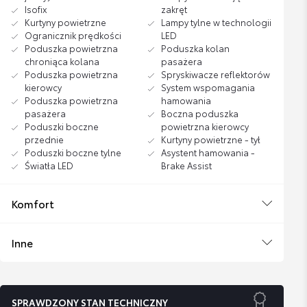
Isofix
zakręt
Kurtyny powietrzne
Lampy tylne w technologii
Ogranicznik prędkości
LED
Poduszka powietrzna
Poduszka kolan
chroniąca kolana
pasażera
Poduszka powietrzna
Spryskiwacze reflektorów
kierowcy
System wspomagania
Poduszka powietrzna
hamowania
pasażera
Boczna poduszka
Poduszki boczne
powietrzna kierowcy
przednie
Kurtyny powietrzne - tył
Poduszki boczne tylne
Asystent hamowania -
Światła LED
Brake Assist
Komfort
Inne
SPRAWDZONY STAN TECHNICZNY