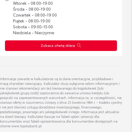
Wtorek - 08:00-19:00
Organizer
Wyświetl numer
Środa - 08:00-19:00
sebastian.maj@itoyota.pl
Czwartek - 08:00-19:00
Cena brutto
Zobacz szczegóły
459,82 zł
Piątek - 08:00-19:00
Sobota - 09:00-15:00
Niedziela - Nieczynne
Folia ochronna klamek drzwi
Zobacz ofertę dilera
Cena brutto
Zobacz szczegóły
Kacper Dobosz
108,30 zł
Specjalista ds. Odkupu Samochodów Używanych
Belki dachowe
Wyświetl numer
Cena brutto
Informacje zawarte w kalkulatorze są to dane orientacyjne, przykładowe i
Zobacz szczegóły
kacper.dobosz@toyota.radom.pl
1 401,86 zł
mają charakter niewiążący. Kalkulator służy wyłącznie celom informacyjnym i
nie stanowi rekomendacji ani też kierowanego do kogokolwiek (lub
jakiejkolwiek grupy osób) zaproszenia do zawarcia umowy kredytu lub
pożyczki na zaprezentowanych warunkach. Informacja ta, w szczególności, nie
Bagażnik Dachowy Lexus M
stanowi oferty w rozumieniu Ustawy z dnia 23 kwietnia 1964 r. – Kodeks cywilny
i nie jest również usługą doradztwa inwestycyjnego, finansowego,
Cena brutto
podatkowego, prawnego ani jakiegokolwiek innego. Informacja jest aktualna
Zobacz szczegóły
3 350,00 zł
Dawid Buszek
na dzień bieżący. Kalkulator bazuje na Tabeli opłat i prowizji dla
konsumentów oraz Tabeli oprocentowania dla konsumentów dostępnych na
Doradca ds. sprzedaży samochodów używanych
stronie www.toyotabank.pl