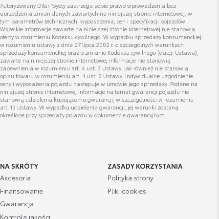
Bagażnik Dachowy Lexus L
Autoryzowany Diler Toyoty zastrzega sobie prawo wprowadzenia bez
uprzedzenia zmian danych zawartych na niniejszej stronie internetowej, w
Cena brutto
Wyświetl numer
Zobacz szczegóły
tym parametrów technicznych, wyposażenia, cen i specyfikacji pojazdów.
3 700,00 zł
dawid.buszek@lexus-krakow.com.pl
Wszelkie informacje zawarte na niniejszej stronie internetowej nie stanowią
oferty w rozumieniu Kodeksu cywilnego. W wypadku sprzedaży konsumenckiej
w rozumieniu ustawy z dnia 27 lipca 2002 r. o szczególnych warunkach
sprzedaży konsumenckiej oraz o zmianie Kodeksu cywilnego (dalej: Ustawa),
Bagażnik Dachowy Lexus XL
zawarte na niniejszej stronie internetowej informacje nie stanowią
zapewnienia w rozumieniu art. 4 ust. 3 Ustawy, jak również nie stanowią
Cena brutto
Zobacz szczegóły
opisu towaru w rozumieniu art. 4 ust. 2 Ustawy. Indywidualne uzgodnienie
4 249,99 zł
ceny i wyposażenia pojazdu następuje w umowie jego sprzedaży. Podane na
Krzysztof Radzik
niniejszej stronie internetowej informacje na temat gwarancji pojazdu nie
stanowią udzielenia kupującemu gwarancji, w szczególności w rozumieniu
Bagażnik Dachowy Lexus Alpine
art. 13 Ustawy. W wypadku udzielenia gwarancji, jej warunki zostaną
określone przy sprzedaży pojazdu w dokumencie gwarancyjnym.
Cena brutto
Zobacz szczegóły
Wyświetl numer
5 300,00 zł
krzysztof.radzik@lexus-krakow.com.pl
dachowy uchwyt rowerowy
NA SKRÓTY
ZASADY KORZYSTANIA
Cena brutto
Akcesoria
Polityka strony
Zobacz szczegóły
872,00 zł
Finansowanie
Pliki cookies
Dominik Dyba
Gwarancja
Doradca ds. sprzedaży samochodów używanych
Bagażnik rowerowy na hak VeloCompact -
Kontrola jakości