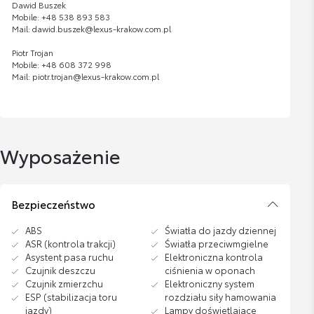
Dawid Buszek
Mobile: +48 538 893 583
Mail: dawid.buszek@lexus-krakow.com.pl
Piotr Trojan
Mobile: +48 608 372 998
Mail: piotr.trojan@lexus-krakow.com.pl
Wyposażenie
Bezpieczeństwo
ABS
Światła do jazdy dziennej
ASR (kontrola trakcji)
Światła przeciwmgielne
Asystent pasa ruchu
Elektroniczna kontrola
Czujnik deszczu
ciśnienia w oponach
Czujnik zmierzchu
Elektroniczny system
ESP (stabilizacja toru
rozdziału siły hamowania
jazdy)
Lampy doświetlające