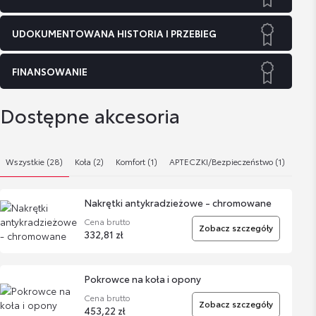
UDOKUMENTOWANA HISTORIA I PRZEBIEG
FINANSOWANIE
Dostępne akcesoria
Wszystkie (28)
Koła (2)
Komfort (1)
APTECZKI/Bezpieczeństwo (1)
Dywa
Nakrętki antykradzieżowe - chromowane
Cena brutto
Zobacz szczegóły
332,81 zł
Pokrowce na koła i opony
Cena brutto
Zobacz szczegóły
453,22 zł