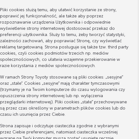
Pliki cookies służą temu, aby ułatwić korzystanie ze strony,
poprawić jej funkcjonalność, ale także aby poprzez
rozpoznawanie urządzenia Użytkownika i odpowiednie
wyświetlenie strony internetowej dostosować przekaz do
preferencji użytkownika. Służy to temu, żeby tworzyć statystyki,
zależności zachowań, aby poprawiać Stronę, czy wyświetlać
reklamę targetowaną. Strona posługuje się także tzw. third party
cookies, czyli cookies podmiotów trzecich np. mediów
społecznościowych, co ułatwia wzajemne przekierowanie w
razie korzystania z mediów społecznościowych.
W ramach Strony Toyoty stosowane są pliki cookies: „sesyjne”
oraz „stałe”. Cookies „sesyjne” mają charakter tymczasowymi
(trzymamy je na Twoim komputerze do czasu wylogowania czy
opuszczenia strony internetowej lub np. wyłączenia
przeglądarki internetowej). Pliki cookies „stałe” przechowywane
są przez czas określony w parametrach plików cookies lub do
czasu ich usunięcia przez Ciebie.
Strona zapisuje i odczytuje ciasteczka zgodnie z wybranymi
przez Ciebie preferencjami, natomiast ciasteczka wcześniej
wgrane na Twój komputer muszą zostać usunięte ręcznie.